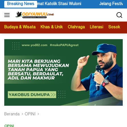
Langsung
mat Katolik Stasi Wuloni
Breaking News
Jelang Festival Etnik Religi 2026,
ke
konten
Budaya & Wisata
Khas & Unik
Olahraga
Literasi
Sosok
B
Beranda
OPINI
OPINI