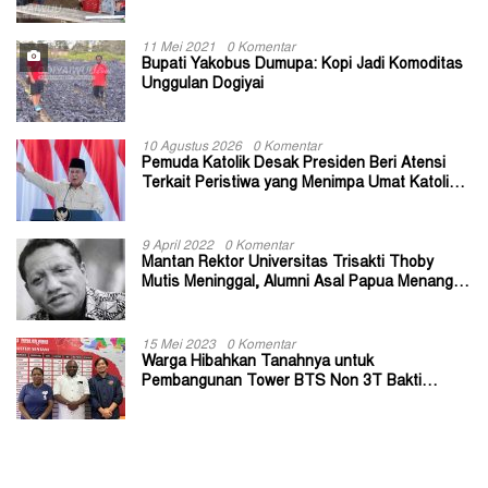
11 Mei 2021
0 Komentar
Bupati Yakobus Dumupa: Kopi Jadi Komoditas
Unggulan Dogiyai
10 Agustus 2026
0 Komentar
Pemuda Katolik Desak Presiden Beri Atensi
Terkait Peristiwa yang Menimpa Umat Katolik
Stasi Wuloni
9 April 2022
0 Komentar
Mantan Rektor Universitas Trisakti Thoby
Mutis Meninggal, Alumni Asal Papua Menangis:
Paitua Orang Baik yang Sangat Membantu
15 Mei 2023
0 Komentar
Warga Hibahkan Tanahnya untuk
Pembangunan Tower BTS Non 3T Bakti
Kominfo di Kabupaten Jayapura