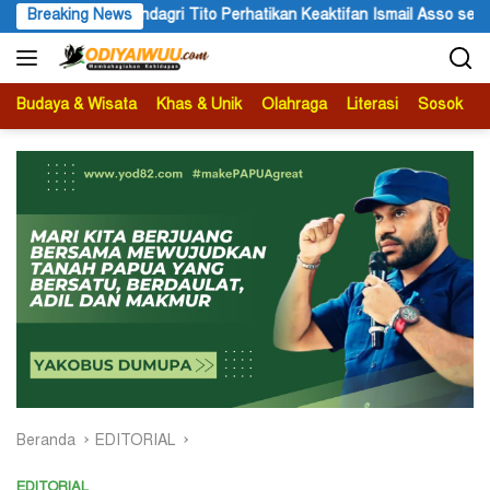
Langsung
gri Tito Perhatikan Keaktifan Ismail Asso sebagai Anggota MRP Pa
Breaking News
ke
konten
Budaya & Wisata
Khas & Unik
Olahraga
Literasi
Sosok
B
Beranda
EDITORIAL
EDITORIAL