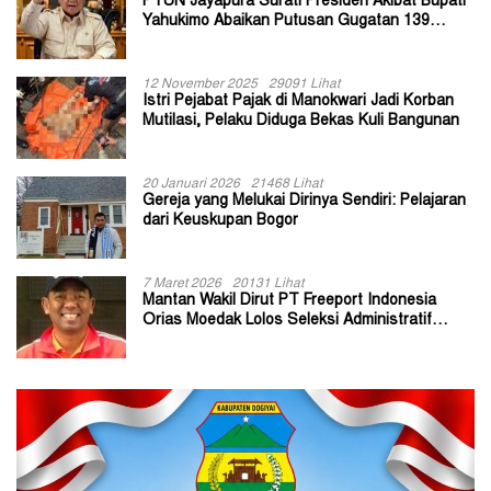
PTUN Jayapura Surati Presiden Akibat Bupati
Yahukimo Abaikan Putusan Gugatan 139
Kepala Kampung
12 November 2025
29091 Lihat
Istri Pejabat Pajak di Manokwari Jadi Korban
Mutilasi, Pelaku Diduga Bekas Kuli Bangunan
20 Januari 2026
21468 Lihat
Gereja yang Melukai Dirinya Sendiri: Pelajaran
dari Keuskupan Bogor
7 Maret 2026
20131 Lihat
Mantan Wakil Dirut PT Freeport Indonesia
Orias Moedak Lolos Seleksi Administratif
Calon ADK OJK