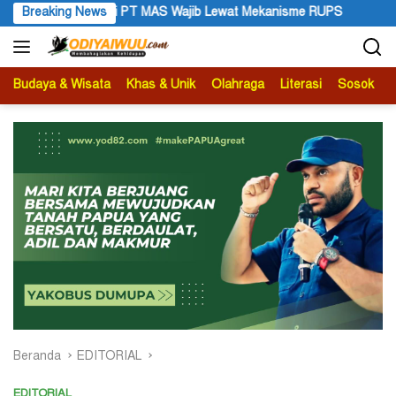
Langsung
anisme RUPS
Breaking News
Tanggapan Resmi Pemprov Papua Pegunungan P
ke
konten
Budaya & Wisata
Khas & Unik
Olahraga
Literasi
Sosok
B
Beranda
EDITORIAL
EDITORIAL