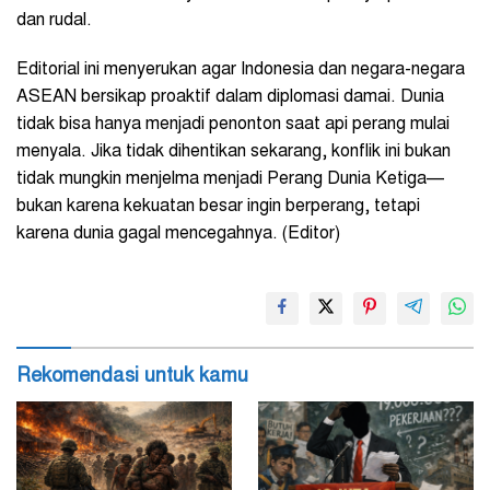
dan rudal.
Editorial ini menyerukan agar Indonesia dan negara-negara
ASEAN bersikap proaktif dalam diplomasi damai. Dunia
tidak bisa hanya menjadi penonton saat api perang mulai
menyala. Jika tidak dihentikan sekarang, konflik ini bukan
tidak mungkin menjelma menjadi Perang Dunia Ketiga—
bukan karena kekuatan besar ingin berperang, tetapi
karena dunia gagal mencegahnya. (Editor)
Rekomendasi untuk kamu