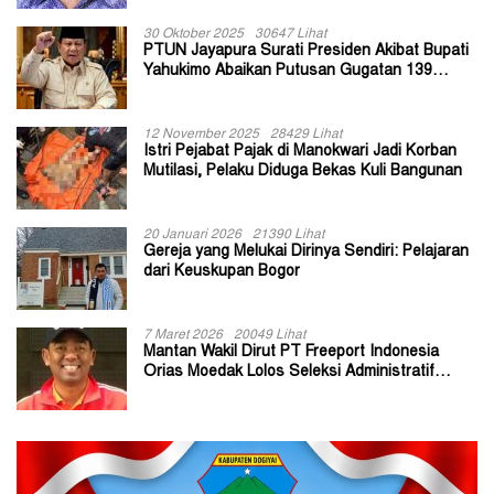
30 Oktober 2025
30647 Lihat
PTUN Jayapura Surati Presiden Akibat Bupati
Yahukimo Abaikan Putusan Gugatan 139
Kepala Kampung
12 November 2025
28429 Lihat
Istri Pejabat Pajak di Manokwari Jadi Korban
Mutilasi, Pelaku Diduga Bekas Kuli Bangunan
20 Januari 2026
21390 Lihat
Gereja yang Melukai Dirinya Sendiri: Pelajaran
dari Keuskupan Bogor
7 Maret 2026
20049 Lihat
Mantan Wakil Dirut PT Freeport Indonesia
Orias Moedak Lolos Seleksi Administratif
Calon ADK OJK