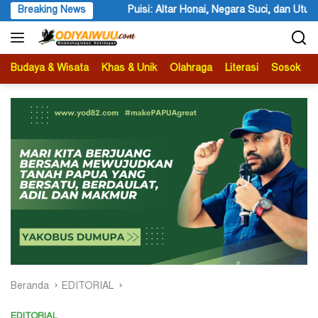
Langsung
si: Altar Honai, Negara Suci, dan Utusan Langit Karya Siswa dan Sisw
Breaking News
ke
konten
Budaya & Wisata
Khas & Unik
Olahraga
Literasi
Sosok
B
Beranda
EDITORIAL
EDITORIAL