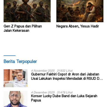
Gen Z Papua dan Pilihan
Negara Absen, Yesus Hadir
Jalan Kekerasan
Berita Terpopuler
4 November 2025
31932 Lihat
Gubernur Fakhiri Copot dr Aron dari Jabatan
Usai Lakukan Inspeksi Mendadak di RSUD Dok
II Jayapura
4 Desember 2025
31478 Lihat
Konser Lucky Dube Band dan Luka Sejarah
Papua