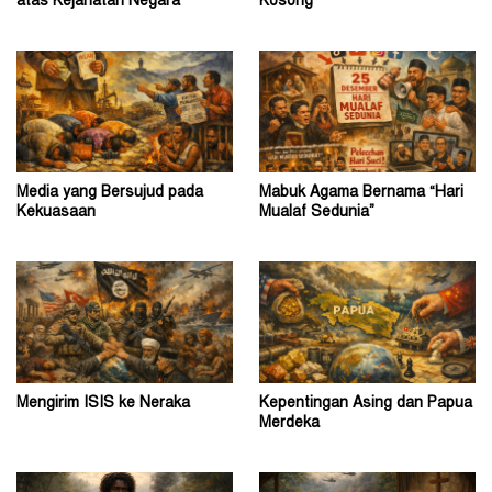
atas Kejahatan Negara
Kosong
Media yang Bersujud pada
Mabuk Agama Bernama “Hari
Kekuasaan
Mualaf Sedunia”
Mengirim ISIS ke Neraka
Kepentingan Asing dan Papua
Merdeka