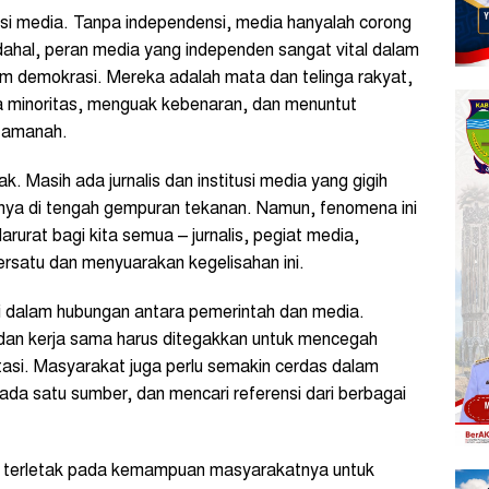
nsi media. Tanpa independensi, media hanyalah corong
adahal, peran media yang independen sangat vital dalam
m demokrasi. Mereka adalah mata dan telinga rakyat,
 minoritas, menguak kebenaran, dan menuntut
 amanah.
k. Masih ada jurnalis dan institusi media yang gigih
nya di tengah gempuran tekanan. Namun, fenomena ini
darurat bagi kita semua – jurnalis, pegiat media,
ersatu dan menyuarakan kegelisahan ini.
i dalam hubungan antara pemerintah dan media.
dan kerja sama harus ditegakkan untuk mencegah
asi. Masyarakat juga perlu semakin cerdas dalam
ada satu sumber, dan mencari referensi dari berbagai
i terletak pada kemampuan masyarakatnya untuk