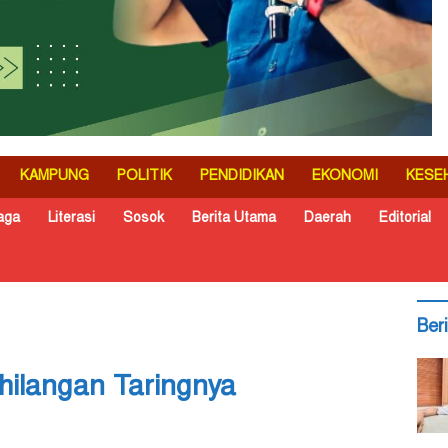
KAMPUNG
POLITIK
PENDIDIKAN
EKONOMI
KESE
aga
Literasi
Sosok
Berita Utama
Daerah
Editorial
Ber
hilangan Taringnya