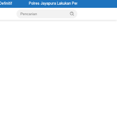
pura Lakukan Penyelidikan Pasca Keracunan Akibat Dugaan Menu MBG