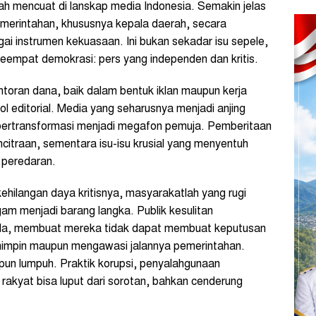
mencuat di lanskap media Indonesia. Semakin jelas
merintahan, khususnya kepala daerah, secara
i instrumen kekuasaan. Ini bukan sekadar isu sepele,
keempat demokrasi: pers yang independen dan kritis.
toran dana, baik dalam bentuk iklan maupun kerja
l editorial. Media yang seharusnya menjadi anjing
 bertransformasi menjadi megafon pemuja. Pemberitaan
citraan, sementara isu-isu krusial yang menyentuh
i peredaran.
hilangan daya kritisnya, masyarakatlah yang rugi
am menjadi barang langka. Publik kesulitan
da, membuat mereka tidak dapat membuat keputusan
emimpin maupun mengawasi jalannya pemerintahan.
 pun lumpuh. Praktik korupsi, penyalahgunaan
akyat bisa luput dari sorotan, bahkan cenderung