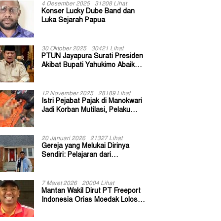
4 Desember 2025
31208 Lihat
Konser Lucky Dube Band dan
Luka Sejarah Papua
30 Oktober 2025
30421 Lihat
PTUN Jayapura Surati Presiden
Akibat Bupati Yahukimo Abaikan
Putusan Gugatan 139 Kepala
Kampung
12 November 2025
28189 Lihat
Istri Pejabat Pajak di Manokwari
Jadi Korban Mutilasi, Pelaku
Diduga Bekas Kuli Bangunan
20 Januari 2026
21327 Lihat
Gereja yang Melukai Dirinya
Sendiri: Pelajaran dari
Keuskupan Bogor
7 Maret 2026
20004 Lihat
Mantan Wakil Dirut PT Freeport
Indonesia Orias Moedak Lolos
Seleksi Administratif Calon ADK
OJK