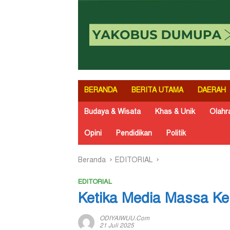
BERANDA
BERITA UTAMA
DAERAH
Budaya & Wisata
Khas & Unik
Olahr
Opini
Pendidikan
Politik
Beranda
EDITORIAL
EDITORIAL
Ketika Media Massa Ke
ODIYAIWUU.com
21 Juli 2025