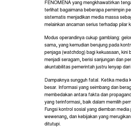
FENOMENA yang mengkhawatirkan tengah 
terlihat bagaimana beberapa pemimpin pe
sistematis menjadikan media massa sebaga
melainkan ancaman serius terhadap pilar 
Modus operandinya cukup gamblang: gelon
sama, yang kemudian berujung pada kontro
penjaga (watchdog) bagi kekuasaan, kini
menjadi seragam, berisi sanjungan dan pen
akuntabilitas pemerintah justru lenyap dar
Dampaknya sungguh fatal. Ketika media ke
besar. Informasi yang seimbang dan berag
membedakan antara fakta dan propagan
yang terinformasi, baik dalam memilih p
Fungsi kontrol sosial yang diemban media
wewenang, dan kebijakan yang merugikan r
ditutupi.