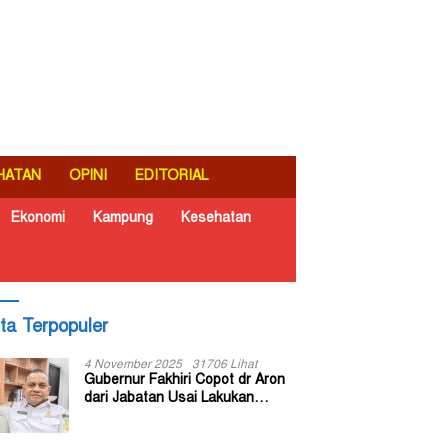
HATAN
OPINI
EDITORIAL
Ekonomi
Kampung
Kesehatan
ita Terpopuler
4 November 2025
31706 Lihat
Gubernur Fakhiri Copot dr Aron
dari Jabatan Usai Lakukan
Inspeksi Mendadak di RSUD Dok
II Jayapura