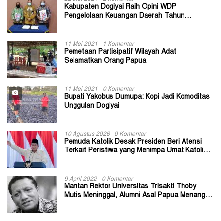
Kabupaten Dogiyai Raih Opini WDP
Pengelolaan Keuangan Daerah Tahun
Anggaran 2020
11 Mei 2021
1 Komentar
Pemetaan Partisipatif Wilayah Adat
Selamatkan Orang Papua
11 Mei 2021
0 Komentar
Bupati Yakobus Dumupa: Kopi Jadi Komoditas
Unggulan Dogiyai
10 Agustus 2026
0 Komentar
Pemuda Katolik Desak Presiden Beri Atensi
Terkait Peristiwa yang Menimpa Umat Katolik
Stasi Wuloni
9 April 2022
0 Komentar
Mantan Rektor Universitas Trisakti Thoby
Mutis Meninggal, Alumni Asal Papua Menangis:
Paitua Orang Baik yang Sangat Membantu