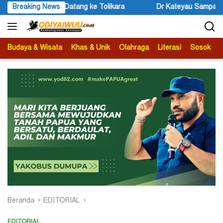
Langsung
Datang ke Tolikara
Breaking News
Dr Kateyau Sampaikan Pesan Bupati Joh
ke
konten
Budaya & Wisata
Khas & Unik
Olahraga
Literasi
Sosok
B
Beranda
EDITORIAL
EDITORIAL