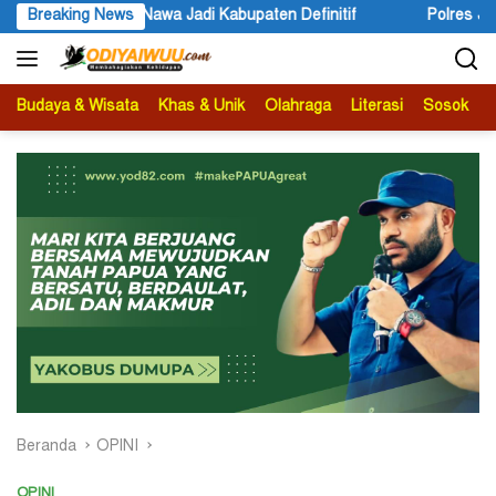
Langsung
n Definitif
Breaking News
Polres Jayapura Lakukan Penyelidikan Pasca K
ke
konten
Budaya & Wisata
Khas & Unik
Olahraga
Literasi
Sosok
B
Beranda
OPINI
OPINI