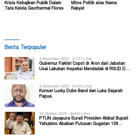
Krisis Kebajikan Publik Dalam
Mitos Politik atas Nama
Tata Kelola Geothermal Flores
Rakyat
Berita Terpopuler
4 November 2025
31721 Lihat
Gubernur Fakhiri Copot dr Aron dari Jabatan
Usai Lakukan Inspeksi Mendadak di RSUD Dok
II Jayapura
4 Desember 2025
31223 Lihat
Konser Lucky Dube Band dan Luka Sejarah
Papua
30 Oktober 2025
30432 Lihat
PTUN Jayapura Surati Presiden Akibat Bupati
Yahukimo Abaikan Putusan Gugatan 139
Kepala Kampung