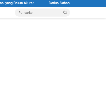
Darius Sabon Rain: 19 Finalis Bersaing Memasuki Tahap Presentas