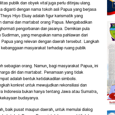
s publik dan obyek vital juga perlu ditinjau ulang.
a diganti dengan nama tokoh asli Papua yang berjasa
Theys Hiyo Eluay adalah figur karismatik yang
an damai dan martabat orang Papua. Mengabadikan
ghormati pengorbanan dan jasanya. Demikian pula
an Sudirman, yang merupakan nama pahlawan dari
li Papua yang relevan dengan daerah tersebut. Langkah
n kebanggaan masyarakat terhadap ruang publik
eh sebagian orang. Namun, bagi masyarakat Papua, ini
harga diri dan martabat. Penamaan yang tidak
at adalah bentuk ketidakadilan simbolis.
gkah konkret untuk mewujudkan rekonsiliasi dan
hwa Indonesia bukan hanya tentang Jawa atau Sumatra,
a kekayaan budayanya.
ah, baik pusat maupun daerah, untuk memulai dialog