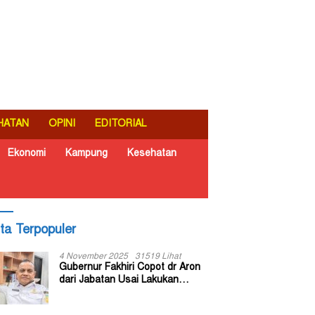
HATAN
OPINI
EDITORIAL
Ekonomi
Kampung
Kesehatan
ita Terpopuler
4 November 2025
31519 Lihat
Gubernur Fakhiri Copot dr Aron
dari Jabatan Usai Lakukan
Inspeksi Mendadak di RSUD Dok
II Jayapura