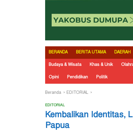
BERANDA
BERITA UTAMA
DAERAH
Budaya & Wisata
Khas & Unik
Olahr
Opini
Pendidikan
Politik
Beranda
EDITORIAL
EDITORIAL
Kembalikan Identitas, 
Papua