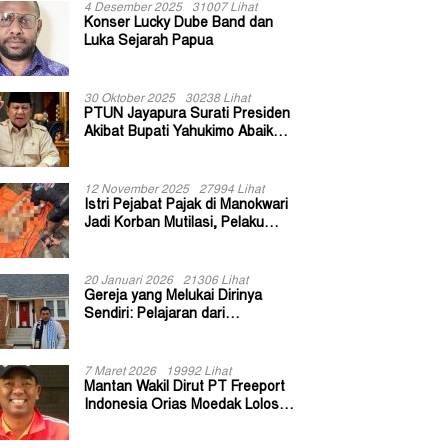
4 Desember 2025
31007 Lihat
Konser Lucky Dube Band dan
Luka Sejarah Papua
30 Oktober 2025
30238 Lihat
PTUN Jayapura Surati Presiden
Akibat Bupati Yahukimo Abaikan
Putusan Gugatan 139 Kepala
Kampung
12 November 2025
27994 Lihat
Istri Pejabat Pajak di Manokwari
Jadi Korban Mutilasi, Pelaku
Diduga Bekas Kuli Bangunan
20 Januari 2026
21306 Lihat
Gereja yang Melukai Dirinya
Sendiri: Pelajaran dari
Keuskupan Bogor
7 Maret 2026
19992 Lihat
Mantan Wakil Dirut PT Freeport
Indonesia Orias Moedak Lolos
Seleksi Administratif Calon ADK
OJK