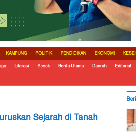
KAMPUNG
POLITIK
PENDIDIKAN
EKONOMI
KESE
aga
Literasi
Sosok
Berita Utama
Daerah
Editorial
Ber
Luruskan Sejarah di Tanah