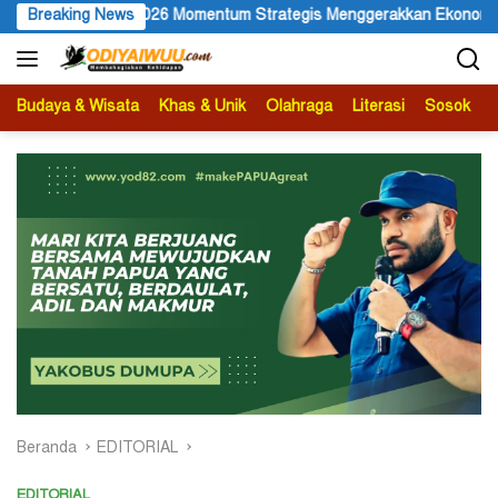
Langsung
egis Menggerakkan Ekonomi Warga
Breaking News
Membuka Omnisida dalam
ke
konten
Budaya & Wisata
Khas & Unik
Olahraga
Literasi
Sosok
B
Beranda
EDITORIAL
EDITORIAL