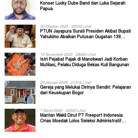
Konser Lucky Dube Band dan Luka Sejarah
Papua
30 Oktober 2025
30335 Lihat
PTUN Jayapura Surati Presiden Akibat Bupati
Yahukimo Abaikan Putusan Gugatan 139
Kepala Kampung
12 November 2025
28082 Lihat
Istri Pejabat Pajak di Manokwari Jadi Korban
Mutilasi, Pelaku Diduga Bekas Kuli Bangunan
20 Januari 2026
21316 Lihat
Gereja yang Melukai Dirinya Sendiri: Pelajaran
dari Keuskupan Bogor
7 Maret 2026
20000 Lihat
Mantan Wakil Dirut PT Freeport Indonesia
Orias Moedak Lolos Seleksi Administratif
Calon ADK OJK