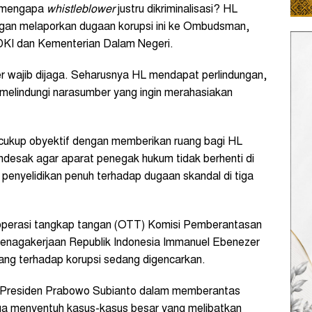
: mengapa
whistleblower
justru dikriminalisasi? HL
ngan melaporkan dugaan korupsi ini ke Ombudsman,
DKI dan Kementerian Dalam Negeri.
 wajib dijaga. Seharusnya HL mendapat perlindungan,
as melindungi narasumber yang ingin merahasiakan
ai cukup obyektif dengan memberikan ruang bagi HL
ndesak agar aparat penegak hukum tidak berhenti di
 penyelidikan penuh terhadap dugaan skandal di tiga
 operasi tangkap tangan (OTT) Komisi Pemberantasan
tenagakerjaan Republik Indonesia Immanuel Ebenezer
rang terhadap korupsi sedang digencarkan.
n Presiden Prabowo Subianto dalam memberantas
juga menyentuh kasus-kasus besar yang melibatkan