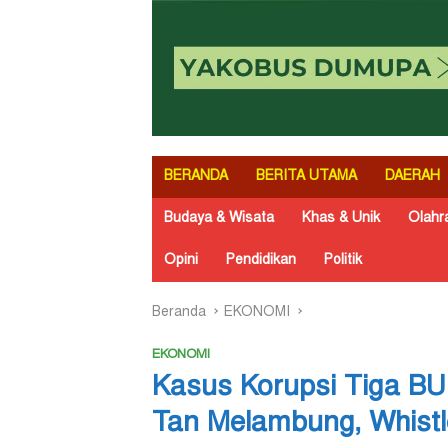
BERANDA
BERITA UTAMA
DAERAH
Budaya & Wisata
Khas & Unik
Olahr
Opini
Pendidikan
Politik
Beranda
EKONOMI
EKONOMI
Kasus Korupsi Tiga BU
Tan Melambung, Whistl