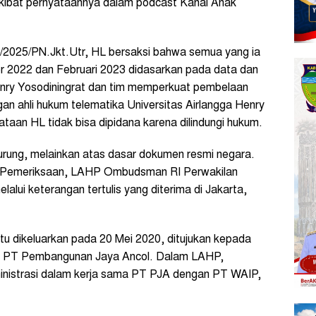
 akibat pernyataannya dalam podcast Kanal Anak
/2025/PN.Jkt.Utr, HL bersaksi bahwa semua yang ia
2022 dan Februari 2023 didasarkan pada data dan
nry Yosodiningrat dan tim memperkuat pembelaan
an ahli hukum telematika Universitas Airlangga Henry
aan HL tidak bisa dipidana karena dilindungi hukum.
urung, melainkan atas dasar dokumen resmi negara.
il Pemeriksaan, LAHP Ombudsman RI Perwakilan
lalui keterangan tertulis yang diterima di Jakarta,
u dikeluarkan pada 20 Mei 2020, ditujukan kepada
ma PT Pembangunan Jaya Ancol. Dalam LAHP,
istrasi dalam kerja sama PT PJA dengan PT WAIP,