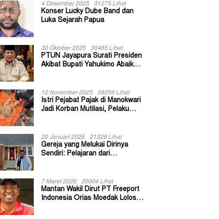
4 Desember 2025
31275 Lihat
Konser Lucky Dube Band dan
Luka Sejarah Papua
30 Oktober 2025
30485 Lihat
PTUN Jayapura Surati Presiden
Akibat Bupati Yahukimo Abaikan
Putusan Gugatan 139 Kepala
Kampung
12 November 2025
28256 Lihat
Istri Pejabat Pajak di Manokwari
Jadi Korban Mutilasi, Pelaku
Diduga Bekas Kuli Bangunan
20 Januari 2026
21329 Lihat
Gereja yang Melukai Dirinya
Sendiri: Pelajaran dari
Keuskupan Bogor
7 Maret 2026
20004 Lihat
Mantan Wakil Dirut PT Freeport
Indonesia Orias Moedak Lolos
Seleksi Administratif Calon ADK
OJK