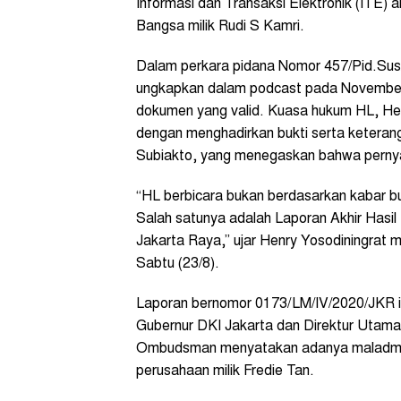
Informasi dan Transaksi Elektronik (ITE)
Bangsa milik Rudi S Kamri.
Dalam perkara pidana Nomor 457/Pid.Sus
ungkapkan dalam podcast pada November 
dokumen yang valid. Kuasa hukum HL, He
dengan menghadirkan bukti serta keterang
Subiakto, yang menegaskan bahwa pernyat
“HL berbicara bukan berdasarkan kabar b
Salah satunya adalah Laporan Akhir Has
Jakarta Raya,” ujar Henry Yosodiningrat me
Sabtu (23/8).
Laporan bernomor 0173/LM/IV/2020/JKR it
Gubernur DKI Jakarta dan Direktur Uta
Ombudsman menyatakan adanya maladmin
perusahaan milik Fredie Tan.