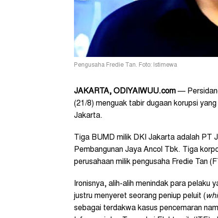
Pengusaha Fredie Tan. Foto: Istimewa
JAKARTA, ODIYAIWUU.com
— Persidang
(21/8) menguak tabir dugaan korupsi yan
Jakarta.
Tiga BUMD milik DKI Jakarta adalah PT J
Pembangunan Jaya Ancol Tbk. Tiga korpor
perusahaan milik pengusaha Fredie Tan (FT)
Ironisnya, alih-alih menindak para pelaku
justru menyeret seorang peniup peluit (
whi
sebagai terdakwa kasus pencemaran nam