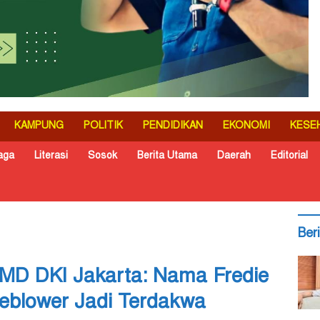
KAMPUNG
POLITIK
PENDIDIKAN
EKONOMI
KESE
aga
Literasi
Sosok
Berita Utama
Daerah
Editorial
Ber
MD DKI Jakarta: Nama Fredie
eblower Jadi Terdakwa