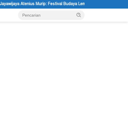
Festival Budaya Lembah Baliem Dongkrak UMKM
Etika Kebajik