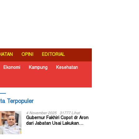
HATAN
OPINI
EDITORIAL
Ekonomi
Kampung
Kesehatan
ita Terpopuler
4 November 2025
31777 Lihat
Gubernur Fakhiri Copot dr Aron
dari Jabatan Usai Lakukan
Inspeksi Mendadak di RSUD Dok
II Jayapura