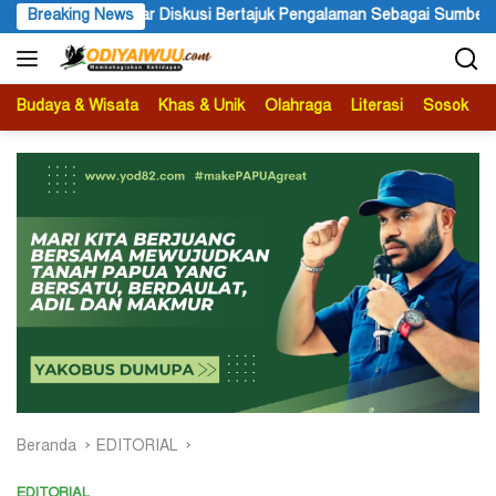
Langsung
Pengalaman Sebagai Sumber Pengetahuan
Breaking News
Ketua APS Papua P
ke
konten
Budaya & Wisata
Khas & Unik
Olahraga
Literasi
Sosok
B
Beranda
EDITORIAL
EDITORIAL