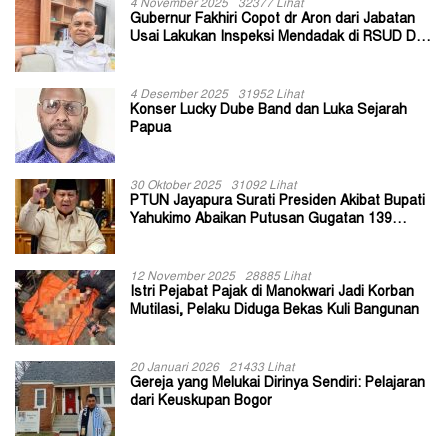
4 November 2025
32377 Lihat
Gubernur Fakhiri Copot dr Aron dari Jabatan
Usai Lakukan Inspeksi Mendadak di RSUD Dok
II Jayapura
4 Desember 2025
31952 Lihat
Konser Lucky Dube Band dan Luka Sejarah
Papua
30 Oktober 2025
31092 Lihat
PTUN Jayapura Surati Presiden Akibat Bupati
Yahukimo Abaikan Putusan Gugatan 139
Kepala Kampung
12 November 2025
28885 Lihat
Istri Pejabat Pajak di Manokwari Jadi Korban
Mutilasi, Pelaku Diduga Bekas Kuli Bangunan
20 Januari 2026
21433 Lihat
Gereja yang Melukai Dirinya Sendiri: Pelajaran
dari Keuskupan Bogor