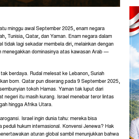
 satu minggu awal September 2025, enam negara
iah, Tunisia, Qatar, dan Yaman. Enam negara dalam
rael tidak lagi sekadar membela diri, melainkan dengan
an menegakkan dominasinya atas kawasan Arab —
l tak berdaya. Rudal melesat ke Lebanon, Suriah
ukan bom. Qatar pun diserang pada 9 September 2025,
rsembunyian tokoh Hamas. Yaman tak luput dari
 negeri itu masih kurang. Israel menebar teror lintas
gah hingga Afrika Utara.
 arogansi. Israel ingin dunia tahu: mereka bisa
a peduli hukum internasional. Konvensi Jenewa? Hak
menertawakan aturan global sambil menunjukkan bahwa