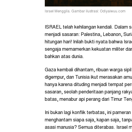
Israel Menggila. Gambar ilustrasi: Odiyaiwuu.com
ISRAEL telah kehilangan kendali. Dalam
menjadi sasaran: Palestina, Lebanon, Sur
hitungan hari! Inilah bukti nyata bahwa Is
sengaja memamerkan kekuatan militer d
bahkan atas dunia.
Gaza kembali dihantam, ribuan warga sipi
digempur, dan Tunisia ikut merasakan am
hanya karena dituding menjadi tempat pe
sasaran, seolah penderitaan panjang rakyat
batas, menabur api perang dari Timur Ten
Ini bukan lagi konflik terbatas, ini pameran
menghantam siapa saja, kapan saja, tanp
asasi manusia? Semua diterabas. Israel 