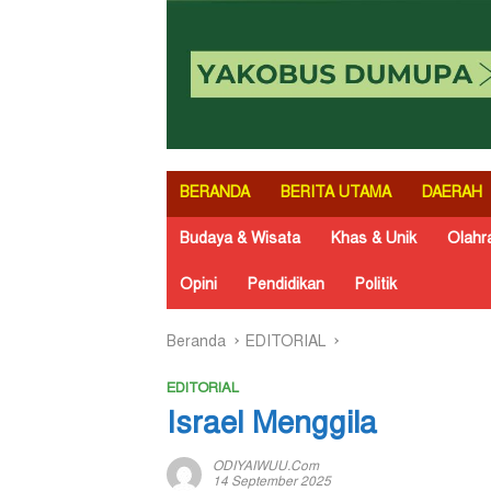
BERANDA
BERITA UTAMA
DAERAH
Budaya & Wisata
Khas & Unik
Olahr
Opini
Pendidikan
Politik
Beranda
EDITORIAL
EDITORIAL
Israel Menggila
ODIYAIWUU.com
14 September 2025