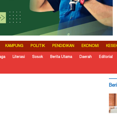
KAMPUNG
POLITIK
PENDIDIKAN
EKONOMI
KESE
aga
Literasi
Sosok
Berita Utama
Daerah
Editorial
Ber