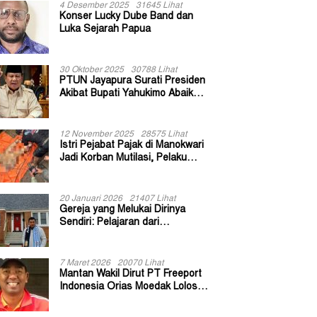
4 Desember 2025
31645 Lihat
Konser Lucky Dube Band dan
Luka Sejarah Papua
30 Oktober 2025
30788 Lihat
PTUN Jayapura Surati Presiden
Akibat Bupati Yahukimo Abaikan
Putusan Gugatan 139 Kepala
Kampung
12 November 2025
28575 Lihat
Istri Pejabat Pajak di Manokwari
Jadi Korban Mutilasi, Pelaku
Diduga Bekas Kuli Bangunan
20 Januari 2026
21407 Lihat
Gereja yang Melukai Dirinya
Sendiri: Pelajaran dari
Keuskupan Bogor
7 Maret 2026
20070 Lihat
Mantan Wakil Dirut PT Freeport
Indonesia Orias Moedak Lolos
Seleksi Administratif Calon ADK
OJK