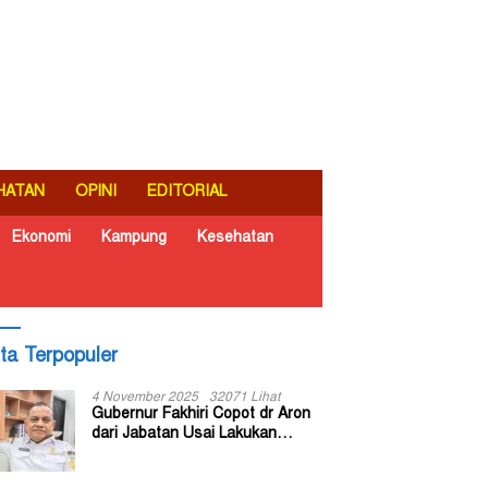
HATAN
OPINI
EDITORIAL
Ekonomi
Kampung
Kesehatan
ita Terpopuler
4 November 2025
32071 Lihat
Gubernur Fakhiri Copot dr Aron
dari Jabatan Usai Lakukan
Inspeksi Mendadak di RSUD Dok
II Jayapura