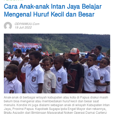
Cara Anak-anak Intan Jaya Belajar
Mengenal Huruf Kecil dan Besar
ODIYAIWUU.com
19 Juli 2022
Anak-anak di berbagai wilayah kabupaten atau kota di Papua diakui masih
belum bisa mengenal atau membedakan huruf kecil dan besar saat
menulis. Kondisi ini juga dialami sebagian anak di wilayah Kabupaten Intan
Jaya, Provinsi Papua. Kapolsek Sugapa Ipda Engel Mayor dan rekannya,
Briptu Aszadin dari Bimbingan Masyarakat Noken Operasi Damai Cartenz