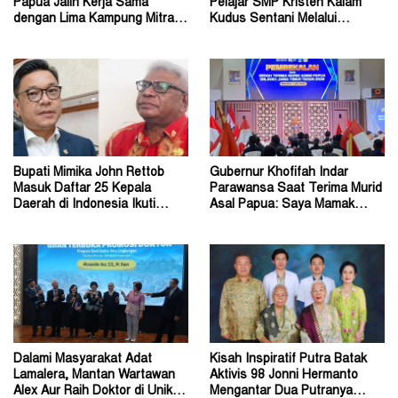
Papua Jalin Kerja Sama
Pelajar SMP Kristen Kalam
dengan Lima Kampung Mitra di
Kudus Sentani Melalui
Papua Nugini
Program Police Goes to
School
Bupati Mimika John Rettob
Gubernur Khofifah Indar
Masuk Daftar 25 Kepala
Parawansa Saat Terima Murid
Daerah di Indonesia Ikuti
Asal Papua: Saya Mamak
Kursus Lemhannas
Kalian di Jawa Timur
Dalami Masyarakat Adat
Kisah Inspiratif Putra Batak
Lamalera, Mantan Wartawan
Aktivis 98 Jonni Hermanto
Alex Aur Raih Doktor di Unika
Mengantar Dua Putranya