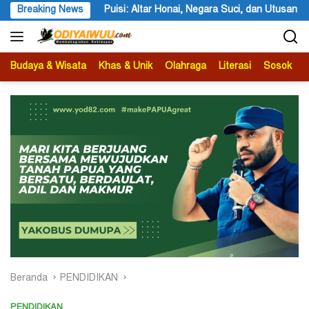
Langsung
uci, dan Utusan Langit Karya Siswa dan Siswi SMA Negeri 1 Dogiyai
Breaking News
ke
konten
Budaya & Wisata
Khas & Unik
Olahraga
Literasi
Sosok
B
Beranda
PENDIDIKAN
PENDIDIKAN