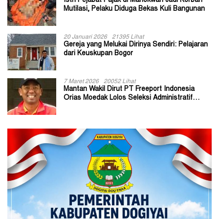
Istri Pejabat Pajak di Manokwari Jadi Korban
Mutilasi, Pelaku Diduga Bekas Kuli Bangunan
20 Januari 2026
21395 Lihat
Gereja yang Melukai Dirinya Sendiri: Pelajaran
dari Keuskupan Bogor
7 Maret 2026
20052 Lihat
Mantan Wakil Dirut PT Freeport Indonesia
Orias Moedak Lolos Seleksi Administratif
Calon ADK OJK