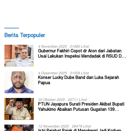
Soegijapranata
Menjadi Dokter
Berita Terpopuler
4 November 2025
31980 Lihat
Gubernur Fakhiri Copot dr Aron dari Jabatan
Usai Lakukan Inspeksi Mendadak di RSUD Dok
II Jayapura
4 Desember 2025
31558 Lihat
Konser Lucky Dube Band dan Luka Sejarah
Papua
30 Oktober 2025
30711 Lihat
PTUN Jayapura Surati Presiden Akibat Bupati
Yahukimo Abaikan Putusan Gugatan 139
Kepala Kampung
12 November 2025
28479 Lihat