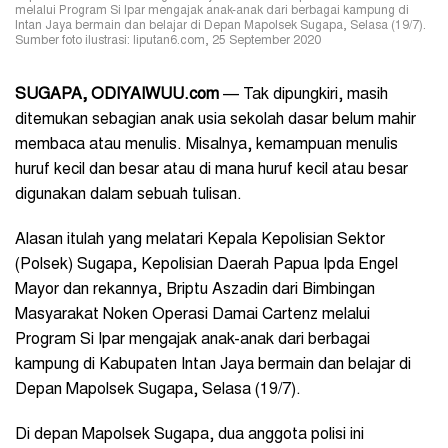
melalui Program Si Ipar mengajak anak-anak dari berbagai kampung di
Intan Jaya bermain dan belajar di Depan Mapolsek Sugapa, Selasa (19/7).
Sumber foto ilustrasi: liputan6.com, 25 September 2020
SUGAPA
, ODIYAIWUU.com
— Tak dipungkiri, masih
ditemukan sebagian anak usia sekolah dasar belum mahir
membaca atau menulis. Misalnya, kemampuan menulis
huruf kecil dan besar atau di mana huruf kecil atau besar
digunakan dalam sebuah tulisan.
Alasan itulah yang melatari Kepala Kepolisian Sektor
(Polsek) Sugapa, Kepolisian Daerah Papua Ipda Engel
Mayor dan rekannya, Briptu Aszadin dari Bimbingan
Masyarakat Noken Operasi Damai Cartenz melalui
Program Si Ipar mengajak anak-anak dari berbagai
kampung di Kabupaten Intan Jaya bermain dan belajar di
Depan Mapolsek Sugapa, Selasa (19/7).
Di depan Mapolsek Sugapa, dua anggota polisi ini