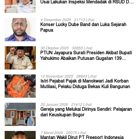
Usai Lakukan Inspeksi Mendadak di RSUD Dok
II Jayapura
4 Desember 2025
31713 Lihat
Konser Lucky Dube Band dan Luka Sejarah
Papua
30 Oktober 2025
30855 Lihat
PTUN Jayapura Surati Presiden Akibat Bupati
Yahukimo Abaikan Putusan Gugatan 139
Kepala Kampung
12 November 2025
28643 Lihat
Istri Pejabat Pajak di Manokwari Jadi Korban
Mutilasi, Pelaku Diduga Bekas Kuli Bangunan
20 Januari 2026
21412 Lihat
Gereja yang Melukai Dirinya Sendiri: Pelajaran
dari Keuskupan Bogor
7 Maret 2026
20075 Lihat
Mantan Wakil Dirut PT Freeport Indonesia