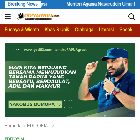
Langsung
ma Nasaruddin Umar Diminta Serius Mengangkat Pejabat Definitif Dir
Breaking News
ke
konten
Budaya & Wisata
Khas & Unik
Olahraga
Literasi
Sosok
B
Beranda
EDITORIAL
EDITORIAL