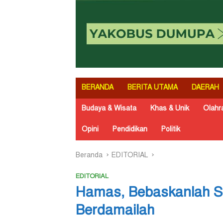
BERANDA
BERITA UTAMA
DAERAH
Budaya & Wisata
Khas & Unik
Olahr
Opini
Pendidikan
Politik
Beranda
EDITORIAL
EDITORIAL
Hamas, Bebaskanlah Sa
Berdamailah