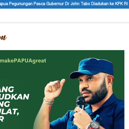
r John Tabo Diadukan ke KPK RI
Puisi: Altar Honai, Negar