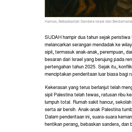
Hamas, Bebaskanlah Sandera Israel dan Berdamailah. 
SUDAH hampir dua tahun sejak peristiwa
melancarkan serangan mendadak ke wilaya
sipil, termasuk anak-anak, perempuan, dan
besaran dari Israel yang berujung pada ren
pertengahan tahun 2025. Sejak itu, konflik
menciptakan penderitaan luar biasa bagi r
Kekerasan yang terus berlanjut telah me
sipil Palestina telah tewas, ratusan ribu 
lumpuh total. Rumah sakit hancur, sekol
serta air bersih. Anak-anak Palestina tu
Dalam penderitaan ini, suara-suara kemanu
hentikan perang, bebaskan sandera, dan 