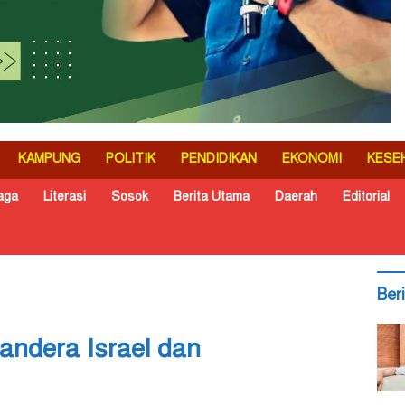
KAMPUNG
POLITIK
PENDIDIKAN
EKONOMI
KESE
aga
Literasi
Sosok
Berita Utama
Daerah
Editorial
Ber
ndera Israel dan