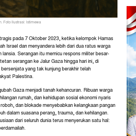
Foto Ilustrasi: Istimewa
 tragis pada 7 Oktober 2023, ketika kelompok Hamas
h Israel dan menyandera lebih dari dua ratus warga
 lansia. Serangan itu memicu respons militer besar-
tetan serangan ke Jalur Gaza hingga hari ini, di
 bersenjata yang tak kunjung berakhir telah
akyat Palestina.
ngubah Gaza menjadi tanah kehancuran. Ribuan warga
kehilangan rumah, dan kehidupan sosial ekonomi nyaris
ah roboh, dan blokade menyebabkan kelangkaan pangan
mbuh dalam suasana perang, trauma, dan kehilangan.
siaan dari seluruh dunia terus menyerukan satu hal:
berdamailah.