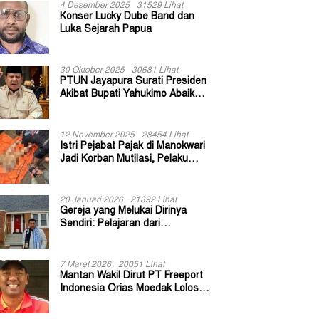
4 Desember 2025
31529 Lihat
Konser Lucky Dube Band dan
Luka Sejarah Papua
30 Oktober 2025
30681 Lihat
PTUN Jayapura Surati Presiden
Akibat Bupati Yahukimo Abaikan
Putusan Gugatan 139 Kepala
Kampung
12 November 2025
28454 Lihat
Istri Pejabat Pajak di Manokwari
Jadi Korban Mutilasi, Pelaku
Diduga Bekas Kuli Bangunan
20 Januari 2026
21392 Lihat
Gereja yang Melukai Dirinya
Sendiri: Pelajaran dari
Keuskupan Bogor
7 Maret 2026
20051 Lihat
Mantan Wakil Dirut PT Freeport
Indonesia Orias Moedak Lolos
Seleksi Administratif Calon ADK
OJK