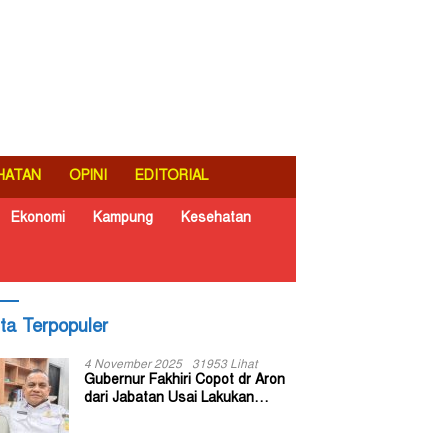
HATAN
OPINI
EDITORIAL
Ekonomi
Kampung
Kesehatan
ita Terpopuler
4 November 2025
31953 Lihat
Gubernur Fakhiri Copot dr Aron
dari Jabatan Usai Lakukan
Inspeksi Mendadak di RSUD Dok
II Jayapura