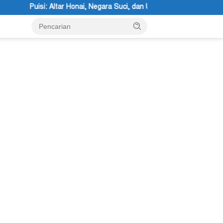
a Suci, dan Utusan Langit Karya Siswa dan Siswi SMA Negeri 1 Dogiyai