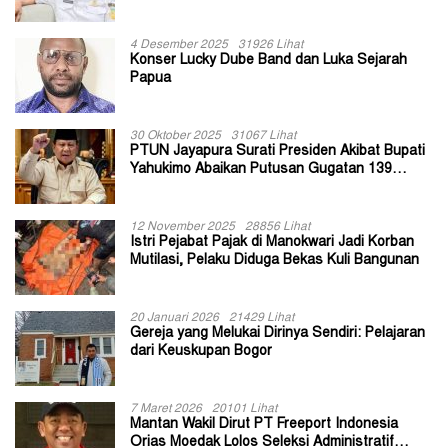
II Jayapura
4 Desember 2025
31926 Lihat
Konser Lucky Dube Band dan Luka Sejarah
Papua
30 Oktober 2025
31067 Lihat
PTUN Jayapura Surati Presiden Akibat Bupati
Yahukimo Abaikan Putusan Gugatan 139
Kepala Kampung
12 November 2025
28856 Lihat
Istri Pejabat Pajak di Manokwari Jadi Korban
Mutilasi, Pelaku Diduga Bekas Kuli Bangunan
20 Januari 2026
21429 Lihat
Gereja yang Melukai Dirinya Sendiri: Pelajaran
dari Keuskupan Bogor
7 Maret 2026
20101 Lihat
Mantan Wakil Dirut PT Freeport Indonesia
Orias Moedak Lolos Seleksi Administratif