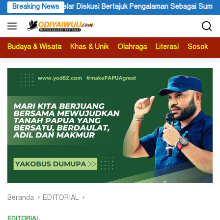
Langsung
Pengalaman Sebagai Sumber Pengetahuan
Breaking News
Ketua APS Papua P
ke
konten
Budaya & Wisata
Khas & Unik
Olahraga
Literasi
Sosok
B
Beranda
EDITORIAL
EDITORIAL