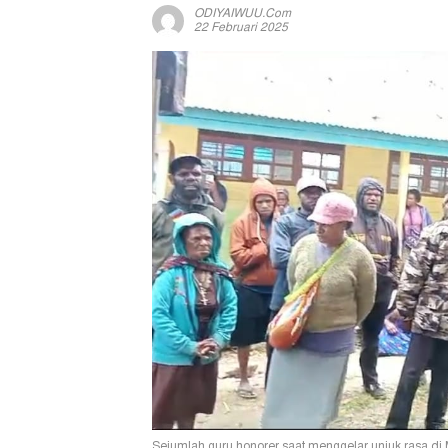
ODIYAIWUU.com
22 Februari 2025
Sejumlah guru honorer saat menggelar unjuk rasa d