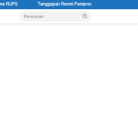
Resmi Pemprov Papua Pegunungan Pasca Gubernur Dr John Tabo Di