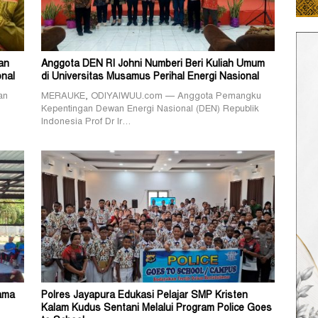
an
Anggota DEN RI Johni Numberi Beri Kuliah Umum
nal
di Universitas Musamus Perihal Energi Nasional
an
MERAUKE, ODIYAIWUU.com — Anggota Pemangku
Kepentingan Dewan Energi Nasional (DEN) Republik
Indonesia Prof Dr Ir…
Sama
Polres Jayapura Edukasi Pelajar SMP Kristen
Kalam Kudus Sentani Melalui Program Police Goes