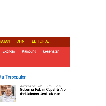
HATAN
OPINI
EDITORIAL
Ekonomi
Kampung
Kesehatan
ita Terpopuler
4 November 2025
32071 Lihat
Gubernur Fakhiri Copot dr Aron
dari Jabatan Usai Lakukan
Inspeksi Mendadak di RSUD Dok
II Jayapura