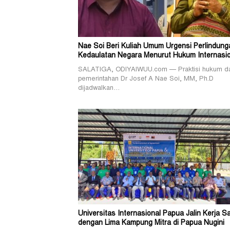
Nae Soi Beri Kuliah Umum Urgensi Perlindung
Kedaulatan Negara Menurut Hukum Internasio
SALATIGA, ODIYAIWUU.com — Praktisi hukum d
pemerintahan Dr Josef A Nae Soi, MM, Ph.D
dijadwalkan…
Universitas Internasional Papua Jalin Kerja 
dengan Lima Kampung Mitra di Papua Nugini