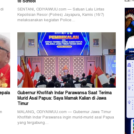
to School
di
SENTANI, ODIYAIWUU.com — Satuan Lalu Lintas
Kepolisian Resor (Polres) Jayapura, Kamis (16/7)
melaksanakan kegiatan Police…
epala
Gubernur Khofifah Indar Parawansa Saat Terima
Murid Asal Papua: Saya Mamak Kalian di Jawa
Timur
am
MALANG, ODIYAIWUU.com — Gubernur Jawa Timur
Khofifah Indar Parawansa ingin murid-murid asal Papua
yang tergabung…