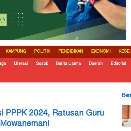
KAMPUNG
POLITIK
PENDIDIKAN
EKONOMI
KESE
aga
Literasi
Sosok
Berita Utama
Daerah
Editorial
Ber
si PPPK 2024, Ratusan Guru
i Mowanemani