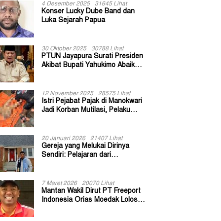
4 Desember 2025
31645 Lihat
Konser Lucky Dube Band dan
Luka Sejarah Papua
30 Oktober 2025
30788 Lihat
PTUN Jayapura Surati Presiden
Akibat Bupati Yahukimo Abaikan
Putusan Gugatan 139 Kepala
Kampung
12 November 2025
28575 Lihat
Istri Pejabat Pajak di Manokwari
Jadi Korban Mutilasi, Pelaku
Diduga Bekas Kuli Bangunan
20 Januari 2026
21407 Lihat
Gereja yang Melukai Dirinya
Sendiri: Pelajaran dari
Keuskupan Bogor
7 Maret 2026
20070 Lihat
Mantan Wakil Dirut PT Freeport
Indonesia Orias Moedak Lolos
Seleksi Administratif Calon ADK
OJK