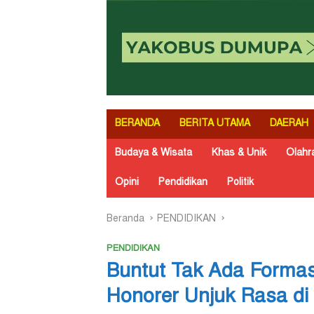
BERANDA
BERITA UTAMA
DAERAH
Budaya & Wisata
Khas & Unik
Olahr
Opini
Pendidikan
Politik
Beranda
PENDIDIKAN
PENDIDIKAN
Buntut Tak Ada Forma
Honorer Unjuk Rasa d