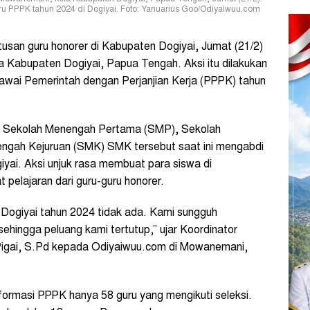
 guru PPPK tahun 2024 di Dogiyai. Foto: Yanuarius Goo/Odiyaiwuu.com
usan guru honorer di Kabupaten Dogiyai, Jumat (21/2)
ta Kabupaten Dogiyai, Papua Tengah
. Aksi itu dilakukan
gawai Pemerintah dengan Perjanjian Kerja (PPPK) tahun
, Sekolah Menengah Pertama (SMP), Sekolah
gah Kejuruan (SMK) SMK tersebut saat ini mengabdi
ogiyai. Aksi unjuk rasa membuat para siswa di
pelajaran dari guru-guru honorer.
 Dogiyai tahun 2024 tidak ada. Kami sungguh
ehingga peluang kami tertutup,” ujar Koordinator
 Pigai, S.Pd kepada Odiyaiwuu.com di Mowanemani,
formasi PPPK hanya 58 guru yang mengikuti seleksi.