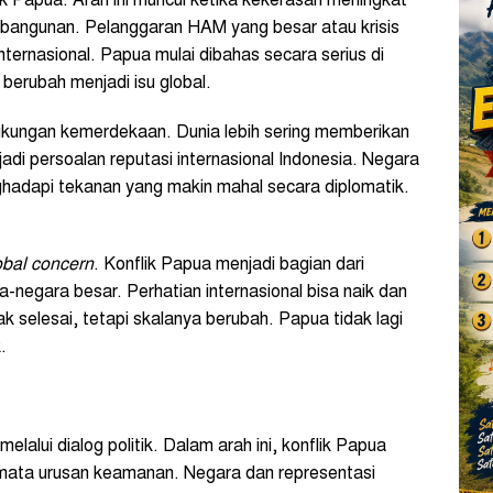
lik Papua. Arah ini muncul ketika kekerasan meningkat
pembangunan. Pelanggaran HAM yang besar atau krisis
ternasional. Papua mulai dibahas secara serius di
berubah menjadi isu global.
 dukungan kemerdekaan. Dunia lebih sering memberikan
di persoalan reputasi internasional Indonesia. Negara
hadapi tekanan yang makin mahal secara diplomatik.
obal concern
. Konflik Papua menjadi bagian dari
a-negara besar. Perhatian internasional bisa naik dan
dak selesai, tetapi skalanya berubah. Papua tidak lagi
.
lalui dialog politik. Dalam arah ini, konflik Papua
semata urusan keamanan. Negara dan representasi