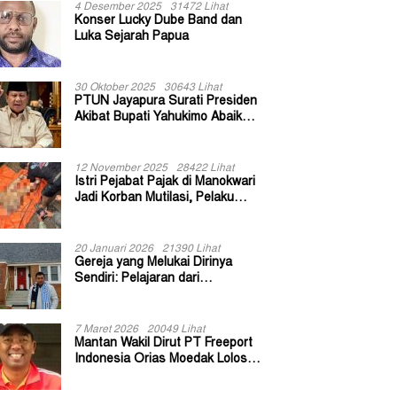
4 Desember 2025
31472 Lihat
Konser Lucky Dube Band dan
Luka Sejarah Papua
30 Oktober 2025
30643 Lihat
PTUN Jayapura Surati Presiden
Akibat Bupati Yahukimo Abaikan
Putusan Gugatan 139 Kepala
Kampung
12 November 2025
28422 Lihat
Istri Pejabat Pajak di Manokwari
Jadi Korban Mutilasi, Pelaku
Diduga Bekas Kuli Bangunan
20 Januari 2026
21390 Lihat
Gereja yang Melukai Dirinya
Sendiri: Pelajaran dari
Keuskupan Bogor
7 Maret 2026
20049 Lihat
Mantan Wakil Dirut PT Freeport
Indonesia Orias Moedak Lolos
Seleksi Administratif Calon ADK
OJK