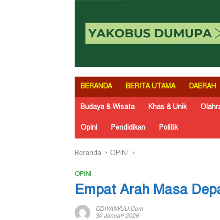
BERANDA
BERITA UTAMA
DAERAH
Budaya & Wisata
Khas & Unik
Olahr
Opini
Pendidikan
Politik
Beranda
OPINI
OPINI
Empat Arah Masa Dep
ODIYAIWUU.com
30 Januari 2026