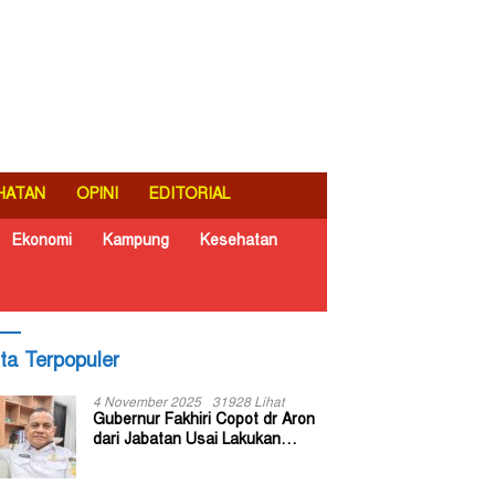
HATAN
OPINI
EDITORIAL
Ekonomi
Kampung
Kesehatan
ita Terpopuler
4 November 2025
31928 Lihat
Gubernur Fakhiri Copot dr Aron
dari Jabatan Usai Lakukan
Inspeksi Mendadak di RSUD Dok
II Jayapura