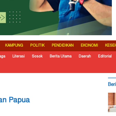
KAMPUNG
POLITIK
PENDIDIKAN
EKONOMI
KESE
aga
Literasi
Sosok
Berita Utama
Daerah
Editorial
Ber
an Papua