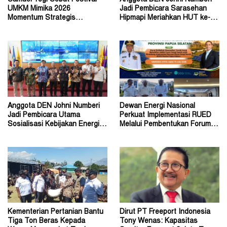
UMKM Mimika 2026
Jadi Pembicara Sarasehan
Momentum Strategis
Hipmapi Meriahkan HUT ke-81
Menggerakkan Ekonomi Warga
RI
Anggota DEN Johni Numberi
Dewan Energi Nasional
Jadi Pembicara Utama
Perkuat Implementasi RUED
Sosialisasi Kebijakan Energi di
Melalui Pembentukan Forum
Universitas Sriwijaya
Energi Papua Selatan
Kementerian Pertanian Bantu
Dirut PT Freeport Indonesia
Tiga Ton Beras Kepada
Tony Wenas: Kapasitas