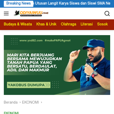
Langsung
san Langit Karya Siswa dan Siswi SMA Negeri 1 Dogiyai
Breaking News
Angg
ke
konten
Budaya & Wisata
Khas & Unik
Olahraga
Literasi
Sosok
B
Beranda
EKONOMI
EKONOMI