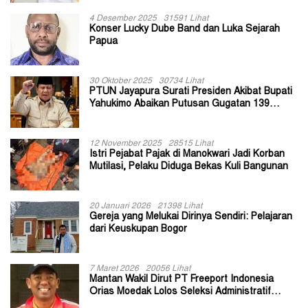
4 Desember 2025
31591 Lihat
Konser Lucky Dube Band dan Luka Sejarah
Papua
30 Oktober 2025
30734 Lihat
PTUN Jayapura Surati Presiden Akibat Bupati
Yahukimo Abaikan Putusan Gugatan 139
Kepala Kampung
12 November 2025
28515 Lihat
Istri Pejabat Pajak di Manokwari Jadi Korban
Mutilasi, Pelaku Diduga Bekas Kuli Bangunan
20 Januari 2026
21398 Lihat
Gereja yang Melukai Dirinya Sendiri: Pelajaran
dari Keuskupan Bogor
7 Maret 2026
20056 Lihat
Mantan Wakil Dirut PT Freeport Indonesia
Orias Moedak Lolos Seleksi Administratif
Calon ADK OJK