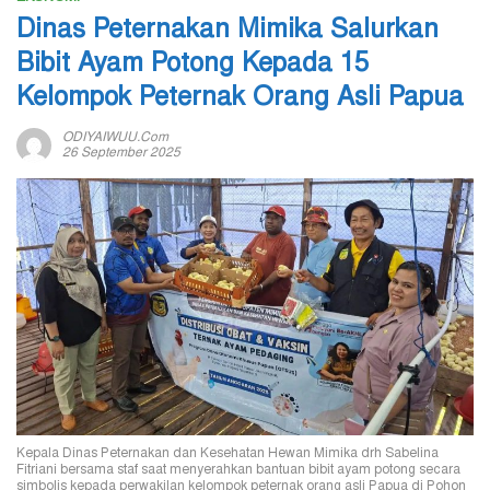
Dinas Peternakan Mimika Salurkan
Bibit Ayam Potong Kepada 15
Kelompok Peternak Orang Asli Papua
ODIYAIWUU.com
26 September 2025
Kepala Dinas Peternakan dan Kesehatan Hewan Mimika drh Sabelina
Fitriani bersama staf saat menyerahkan bantuan bibit ayam potong secara
simbolis kepada perwakilan kelompok peternak orang asli Papua di Pohon