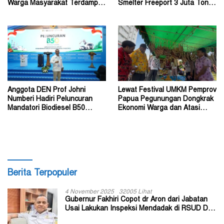
Warga Masyarakat Terdampak
Smelter Freeport 3 Juta Ton
Konflik Wouma
Tembaga per Tahun
Anggota DEN Prof Johni
Lewat Festival UMKM Pemprov
Numberi Hadiri Peluncuran
Papua Pegunungan Dongkrak
Mandatori Biodiesel B50
Ekonomi Warga dan Atasi
Bersama Presiden
Lonjakan Inflasi
Berita Terpopuler
4 November 2025
32005 Lihat
Gubernur Fakhiri Copot dr Aron dari Jabatan
Usai Lakukan Inspeksi Mendadak di RSUD Dok
II Jayapura