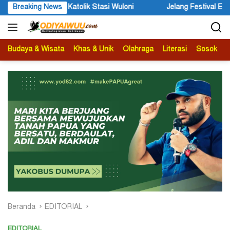
Langsung
Jelang Festival Etnik Religi 2026, Bupati Wandik Ajak Wisatawan M
Breaking News
ke
konten
Budaya & Wisata
Khas & Unik
Olahraga
Literasi
Sosok
B
Beranda
EDITORIAL
EDITORIAL