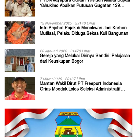
PTUN Jayapura Surati Presiden Akibat Bupati
Yahukimo Abaikan Putusan Gugatan 139
Kepala Kampung
12 November 2025
29148 Lihat
Istri Pejabat Pajak di Manokwari Jadi Korban
Mutilasi, Pelaku Diduga Bekas Kuli Bangunan
20 Januari 2026
21479 Lihat
Gereja yang Melukai Dirinya Sendiri: Pelajaran
dari Keuskupan Bogor
7 Maret 2026
20137 Lihat
Mantan Wakil Dirut PT Freeport Indonesia
Orias Moedak Lolos Seleksi Administratif
Calon ADK OJK