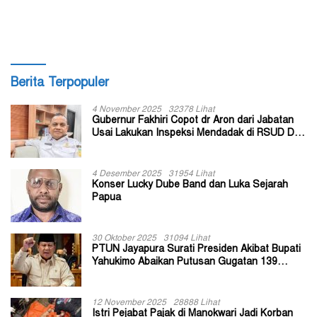
Tembaga per Tahun
Bersama Presiden
Berita Terpopuler
4 November 2025
32378 Lihat
Gubernur Fakhiri Copot dr Aron dari Jabatan
Usai Lakukan Inspeksi Mendadak di RSUD Dok
II Jayapura
4 Desember 2025
31954 Lihat
Konser Lucky Dube Band dan Luka Sejarah
Papua
30 Oktober 2025
31094 Lihat
PTUN Jayapura Surati Presiden Akibat Bupati
Yahukimo Abaikan Putusan Gugatan 139
Kepala Kampung
12 November 2025
28888 Lihat
Istri Pejabat Pajak di Manokwari Jadi Korban