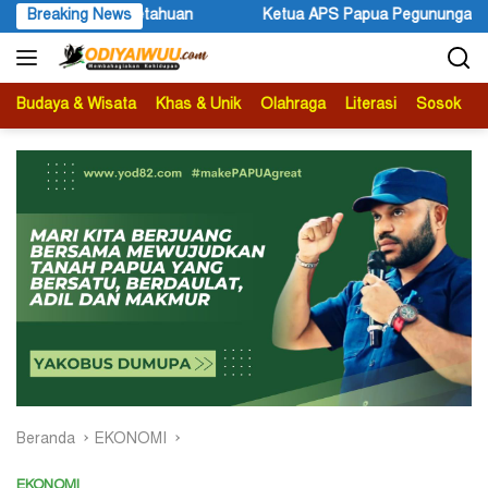
Langsung
uan
Breaking News
Ketua APS Papua Pegunungan Sonni Lokobal: Kalau Ma
ke
konten
Budaya & Wisata
Khas & Unik
Olahraga
Literasi
Sosok
B
Beranda
EKONOMI
EKONOMI