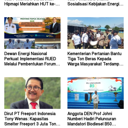
Hipmapi Meriahkan HUT ke-81
Sosialisasi Kebijakan Energi di
RI
Universitas Sriwijaya
Dewan Energi Nasional
Kementerian Pertanian Bantu
Perkuat Implementasi RUED
Tiga Ton Beras Kepada
Melalui Pembentukan Forum
Warga Masyarakat Terdampak
Energi Papua Selatan
Konflik Wouma
Dirut PT Freeport Indonesia
Anggota DEN Prof Johni
Tony Wenas: Kapasitas
Numberi Hadiri Peluncuran
Smelter Freeport 3 Juta Ton
Mandatori Biodiesel B50