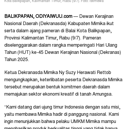
Kota Balikpapan, Kalimantan Timur, Rabu (9/7). Foto: Istimewa
BALIKPAPAN, ODIYAIWUU.com
— Dewan Kerajinan
Nasional Daerah (Dekranasda) Kabupaten Mimika ikut
serta dalam ajang pameran di Balai Kota Balikpapan,
Provinsi Kalimantan Timur, Rabu (9/7). Pameran
diselenggarakan dalam rangka memperingati Hari Ulang
Tahun (HUT) ke-45 Dewan Kerajinan Nasional (Dekranas)
Tahun 2025.
Ketua Dekranasda Mimika Ny Suzy Herawati Rettob
mengungkapkan, keterlibatan peserta Dekranasda Mimika
tersebut merupakan bentuk komitmen daerah dalam
memajukan sektor ekonomi kreatif di tanah Amungsa.
“Kami datang dari ujung timur Indonesia dengan satu misi,
yaitu membawa Mimika hadir di panggung nasional. Kami
ingin menunjukkan bahwa pelaku UMKM Mimika mampu
menghasilkan produk berkualitas tinggi yang tidak hanya