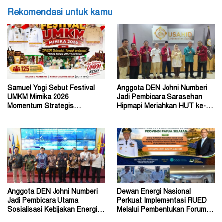
Rekomendasi untuk kamu
Samuel Yogi Sebut Festival
Anggota DEN Johni Numberi
UMKM Mimika 2026
Jadi Pembicara Sarasehan
Momentum Strategis
Hipmapi Meriahkan HUT ke-81
Menggerakkan Ekonomi Warga
RI
Anggota DEN Johni Numberi
Dewan Energi Nasional
Jadi Pembicara Utama
Perkuat Implementasi RUED
Sosialisasi Kebijakan Energi di
Melalui Pembentukan Forum
Universitas Sriwijaya
Energi Papua Selatan