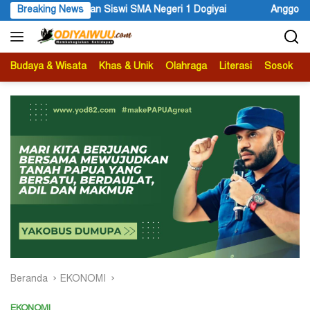
Langsung
 Siswi SMA Negeri 1 Dogiyai
Breaking News
Anggota MRP Papua Pegununga
ke
konten
Budaya & Wisata
Khas & Unik
Olahraga
Literasi
Sosok
B
Beranda
EKONOMI
EKONOMI