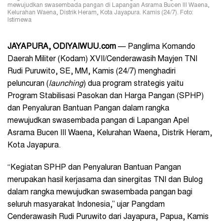
mewujudkan swasembada pangan di Lapangan Asrama Bucen III Waena,
Kelurahan Waena, Distrik Heram, Kota Jayapura. Kamis (24/7). Foto:
Istimewa
JAYAPURA, ODIYAIWUU.com
— Panglima Komando
Daerah Militer (Kodam) XVII/Cenderawasih Mayjen TNI
Rudi Puruwito, SE, MM, Kamis (24/7) menghadiri
peluncuran (
launching
) dua program strategis yaitu
Program Stabilisasi Pasokan dan Harga Pangan (SPHP)
dan Penyaluran Bantuan Pangan dalam rangka
mewujudkan swasembada pangan di Lapangan Apel
Asrama Bucen III Waena, Kelurahan Waena, Distrik Heram,
Kota Jayapura.
“Kegiatan SPHP dan Penyaluran Bantuan Pangan
merupakan hasil kerjasama dan sinergitas TNI dan Bulog
dalam rangka mewujudkan swasembada pangan bagi
seluruh masyarakat Indonesia,” ujar Pangdam
Cenderawasih Rudi Puruwito dari Jayapura, Papua, Kamis