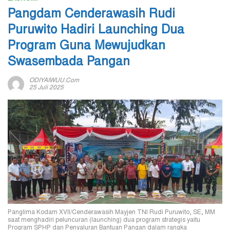
Pangdam Cenderawasih Rudi
Puruwito Hadiri Launching Dua
Program Guna Mewujudkan
Swasembada Pangan
ODIYAIWUU.com
25 Juli 2025
Panglima Kodam XVII/Cenderawasih Mayjen TNI Rudi Puruwito, SE, MM
saat menghadiri peluncuran (launching) dua program strategis yaitu
Program SPHP dan Penyaluran Bantuan Pangan dalam rangka