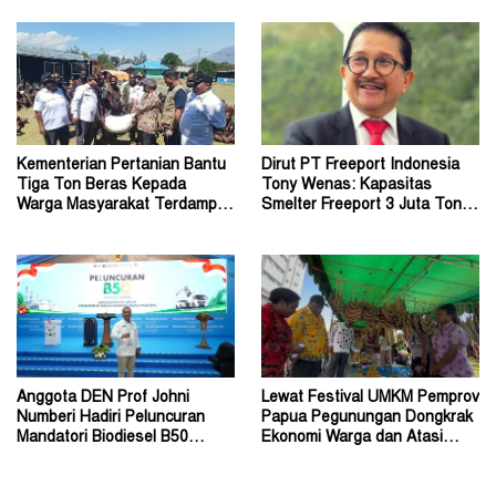
Kementerian Pertanian Bantu
Dirut PT Freeport Indonesia
Tiga Ton Beras Kepada
Tony Wenas: Kapasitas
Warga Masyarakat Terdampak
Smelter Freeport 3 Juta Ton
Konflik Wouma
Tembaga per Tahun
Anggota DEN Prof Johni
Lewat Festival UMKM Pemprov
Numberi Hadiri Peluncuran
Papua Pegunungan Dongkrak
Mandatori Biodiesel B50
Ekonomi Warga dan Atasi
Bersama Presiden
Lonjakan Inflasi