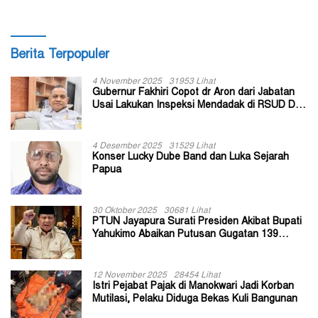
Berita Terpopuler
4 November 2025
31953 Lihat
Gubernur Fakhiri Copot dr Aron dari Jabatan
Usai Lakukan Inspeksi Mendadak di RSUD Dok
II Jayapura
4 Desember 2025
31529 Lihat
Konser Lucky Dube Band dan Luka Sejarah
Papua
30 Oktober 2025
30681 Lihat
PTUN Jayapura Surati Presiden Akibat Bupati
Yahukimo Abaikan Putusan Gugatan 139
Kepala Kampung
12 November 2025
28454 Lihat
Istri Pejabat Pajak di Manokwari Jadi Korban
Mutilasi, Pelaku Diduga Bekas Kuli Bangunan