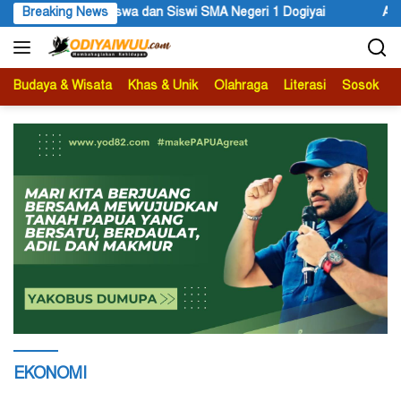
Langsung
i SMA Negeri 1 Dogiyai
Breaking News
Anggota MRP Papua Pegunungan dan
ke
konten
Budaya & Wisata
Khas & Unik
Olahraga
Literasi
Sosok
B
EKONOMI