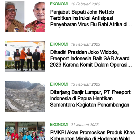
EKONOMI
18 Februari 2023
Penjabat Bupati John Rettob
Terbitkan Instruksi Antisipasi
Penyebaran Virus Flu Babi Afrika di
Mimika
EKONOMI
18 Februari 2023
Dihadiri Presiden Joko Widodo,
Freeport Indonesia Raih SAR Award
2023 Karena Komit Dalam Operasi
Pencarian dan Pertolongan di
Indonesia
EKONOMI
13 Februari 2023
Diterjang Banjir Lumpur, PT Freeport
Indonesia di Papua Hentikan
Sementara Kegiatan Penambangan
EKONOMI
21 Januari 2023
PMKRI Akan Promosikan Produk Khas
Kabupaten Mimika di Hadapan Wakil