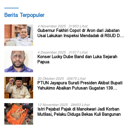
Berita Terpopuler
4 November 2025
31953 Lihat
Gubernur Fakhiri Copot dr Aron dari Jabatan
Usai Lakukan Inspeksi Mendadak di RSUD Dok
II Jayapura
4 Desember 2025
31517 Lihat
Konser Lucky Dube Band dan Luka Sejarah
Papua
30 Oktober 2025
30675 Lihat
PTUN Jayapura Surati Presiden Akibat Bupati
Yahukimo Abaikan Putusan Gugatan 139
Kepala Kampung
12 November 2025
28453 Lihat
Istri Pejabat Pajak di Manokwari Jadi Korban
Mutilasi, Pelaku Diduga Bekas Kuli Bangunan