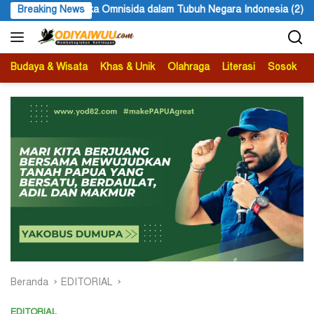
Langsung
Tubuh Negara Indonesia (2)
Breaking News
Sekda Yosua Noak Douw Ingatk
ke
konten
Budaya & Wisata
Khas & Unik
Olahraga
Literasi
Sosok
B
Beranda
EDITORIAL
EDITORIAL