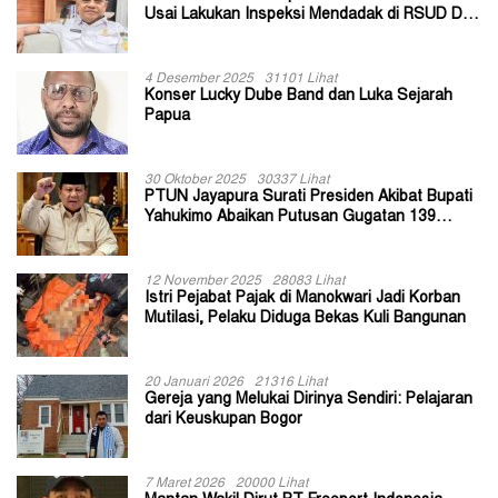
Usai Lakukan Inspeksi Mendadak di RSUD Dok
II Jayapura
4 Desember 2025
31101 Lihat
Konser Lucky Dube Band dan Luka Sejarah
Papua
30 Oktober 2025
30337 Lihat
PTUN Jayapura Surati Presiden Akibat Bupati
Yahukimo Abaikan Putusan Gugatan 139
Kepala Kampung
12 November 2025
28083 Lihat
Istri Pejabat Pajak di Manokwari Jadi Korban
Mutilasi, Pelaku Diduga Bekas Kuli Bangunan
20 Januari 2026
21316 Lihat
Gereja yang Melukai Dirinya Sendiri: Pelajaran
dari Keuskupan Bogor
7 Maret 2026
20000 Lihat