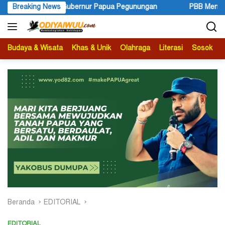
Langsung
ua Pegunungan
Breaking News
PBB Mengakui Kedaulatan Negara Maluku Sela
ke
konten
Budaya & Wisata
Khas & Unik
Olahraga
Literasi
Sosok
B
Beranda
EDITORIAL
EDITORIAL