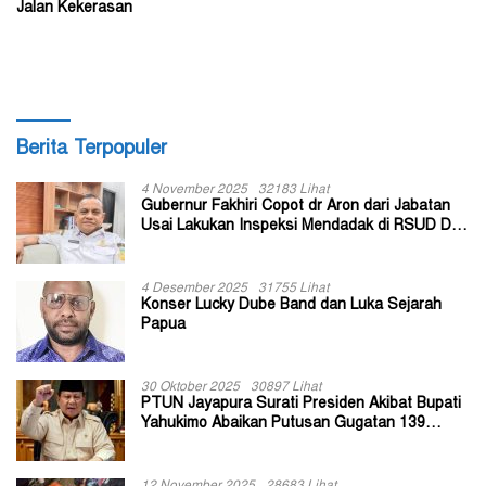
Jalan Kekerasan
Berita Terpopuler
4 November 2025
32183 Lihat
Gubernur Fakhiri Copot dr Aron dari Jabatan
Usai Lakukan Inspeksi Mendadak di RSUD Dok
II Jayapura
4 Desember 2025
31755 Lihat
Konser Lucky Dube Band dan Luka Sejarah
Papua
30 Oktober 2025
30897 Lihat
PTUN Jayapura Surati Presiden Akibat Bupati
Yahukimo Abaikan Putusan Gugatan 139
Kepala Kampung
12 November 2025
28683 Lihat