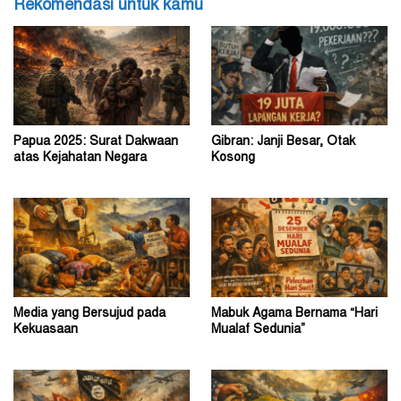
Rekomendasi untuk kamu
Papua 2025: Surat Dakwaan
Gibran: Janji Besar, Otak
atas Kejahatan Negara
Kosong
Media yang Bersujud pada
Mabuk Agama Bernama “Hari
Kekuasaan
Mualaf Sedunia”