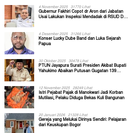
4 November 2025
31770 Lihat
Gubernur Fakhiri Copot dr Aron dari Jabatan
Usai Lakukan Inspeksi Mendadak di RSUD Dok
II Jayapura
4 Desember 2025
31266 Lihat
Konser Lucky Dube Band dan Luka Sejarah
Papua
30 Oktober 2025
30478 Lihat
PTUN Jayapura Surati Presiden Akibat Bupati
Yahukimo Abaikan Putusan Gugatan 139
Kepala Kampung
12 November 2025
28249 Lihat
Istri Pejabat Pajak di Manokwari Jadi Korban
Mutilasi, Pelaku Diduga Bekas Kuli Bangunan
20 Januari 2026
21328 Lihat
Gereja yang Melukai Dirinya Sendiri: Pelajaran
dari Keuskupan Bogor