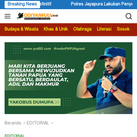
Langsung
ayapura Lakukan Penyelidikan Pasca Keracunan Akibat Dugaan Menu
Breaking News
ke
konten
Budaya & Wisata
Khas & Unik
Olahraga
Literasi
Sosok
B
Beranda
EDITORIAL
EDITORIAL