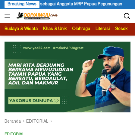
Langsung
ggota MRP Papua Pegunungan
Breaking News
Papua dalam Politik Kebenaran
ke
konten
Budaya & Wisata
Khas & Unik
Olahraga
Literasi
Sosok
B
Beranda
EDITORIAL
EDITORIAL