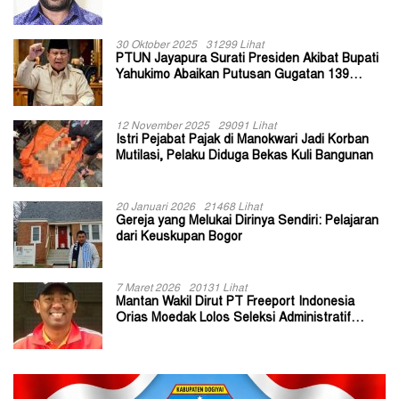
30 Oktober 2025
31299 Lihat
PTUN Jayapura Surati Presiden Akibat Bupati
Yahukimo Abaikan Putusan Gugatan 139
Kepala Kampung
12 November 2025
29091 Lihat
Istri Pejabat Pajak di Manokwari Jadi Korban
Mutilasi, Pelaku Diduga Bekas Kuli Bangunan
20 Januari 2026
21468 Lihat
Gereja yang Melukai Dirinya Sendiri: Pelajaran
dari Keuskupan Bogor
7 Maret 2026
20131 Lihat
Mantan Wakil Dirut PT Freeport Indonesia
Orias Moedak Lolos Seleksi Administratif
Calon ADK OJK