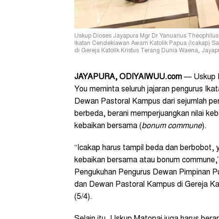
Uskup Dioses Jayapura Mgr Dr Yanuarius Theophil
Ikatan Cendekiawan Awam Katolik Papua (Icakap) Sa
di Gereja Katolik Kristus Terang Dunia Waena, Jayap
JAYAPURA, ODIYAIWUU.com
— Uskup D
You meminta seluruh jajaran pengurus Ik
Dewan Pastoral Kampus dari sejumlah perg
berbeda, berani memperjuangkan nilai ke
kebaikan bersama (
bonum commune
).
“Icakap harus tampil beda dan berbobot, 
kebaikan bersama atau bonum commune,”
Pengukuhan Pengurus Dewan Pimpinan Pus
dan Dewan Pastoral Kampus di Gereja Kat
(5/4).