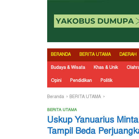
BERANDA
BERITA UTAMA
DAERAH
Budaya & Wisata
Khas & Unik
Olahr
Opini
Pendidikan
Politik
Beranda
BERITA UTAMA
BERITA UTAMA
Uskup Yanuarius Minta
Tampil Beda Perjuang