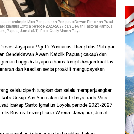
us saat memimpin Misa Pengukuhan Pengurus Dewan Pimpinan Pusat
nto Ignatius Loyola periode 2023-2027 dan Dewan Pastoral Kampus
ura, Papua, Jumat (5/4). Foto: Gusty Masan Raya
ioses Jayapura Mgr Dr Yanuarius Theophilus Matopai
atan Cendekiawan Awam Katolik Papua (Icakap) dan
uruan tinggi di Jayapura harus tampil dengan kualitas
benaran dan keadilan serta proaktif mengupayakan
yang selalu diperhitungkan dan selalu memperjuangkan
 kata Uskup Yan You dalam khotbahnya pada Misa
at Icakap Santo Ignatius Loyola periode 2023-2027
olik Kristus Terang Dunia Waena, Jayapura, Jumat