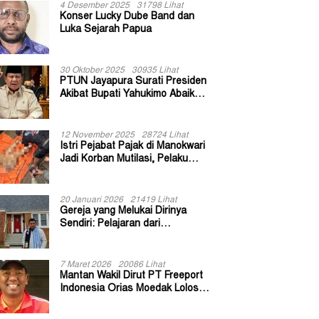
4 Desember 2025
31798 Lihat
Konser Lucky Dube Band dan
Luka Sejarah Papua
30 Oktober 2025
30935 Lihat
PTUN Jayapura Surati Presiden
Akibat Bupati Yahukimo Abaikan
Putusan Gugatan 139 Kepala
Kampung
12 November 2025
28724 Lihat
Istri Pejabat Pajak di Manokwari
Jadi Korban Mutilasi, Pelaku
Diduga Bekas Kuli Bangunan
20 Januari 2026
21419 Lihat
Gereja yang Melukai Dirinya
Sendiri: Pelajaran dari
Keuskupan Bogor
7 Maret 2026
20086 Lihat
Mantan Wakil Dirut PT Freeport
Indonesia Orias Moedak Lolos
Seleksi Administratif Calon ADK
OJK