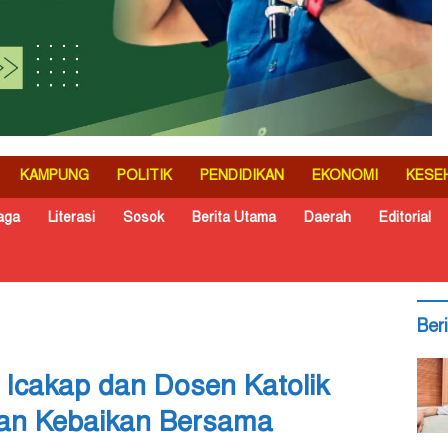
KAMPUNG
POLITIK
PENDIDIKAN
EKONOMI
KESE
aga
Literasi
Sosok
Berita Utama
Daerah
Editorial
Ber
 Icakap dan Dosen Katolik
kan Kebaikan Bersama