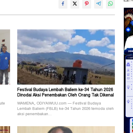
Festival Budaya Lembah Baliem ke-34 Tahun 2026
Dinodai Aksi Penembakan Oleh Orang Tak Dikenal
ute
WAMENA, ODIYAIWUU.com — Festival Budaya
Lembah Baliem (FBLB) ke-34 Tahun 2026 ternoda oleh
aksi penembakan…