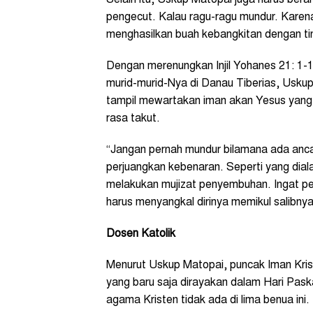
Selain itu, Uskup Matopai juga harus bera
pengecut. Kalau ragu-ragu mundur. Karen
menghasilkan buah kebangkitan dengan ti
Dengan merenungkan Injil Yohanes 21: 1-
murid-murid-Nya di Danau Tiberias, Usku
tampil mewartakan iman akan Yesus yang b
rasa takut.
“Jangan pernah mundur bilamana ada anc
perjuangkan kebenaran. Seperti yang dial
melakukan mujizat penyembuhan. Ingat pe
harus menyangkal dirinya memikul salibnya
Dosen Katolik
Menurut Uskup Matopai, puncak Iman Krist
yang baru saja dirayakan dalam Hari Pask
agama Kristen tidak ada di lima benua ini.