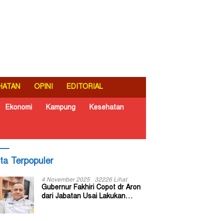
HATAN
OPINI
EDITORIAL
Ekonomi
Kampung
Kesehatan
ita Terpopuler
4 November 2025
32226 Lihat
Gubernur Fakhiri Copot dr Aron
dari Jabatan Usai Lakukan
Inspeksi Mendadak di RSUD Dok
II Jayapura