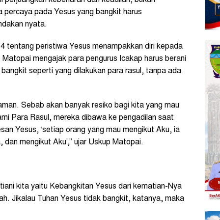
ni perjuangkan kebenaran dan keadilan, bukan
a percaya pada Yesus yang bangkit harus
ndakan nyata.
14 tentang peristiwa Yesus menampakkan diri kepada
p Matopai mengajak para pengurus Icakap harus berani
angkit seperti yang dilakukan para rasul, tanpa ada
aman. Sebab akan banyak resiko bagi kita yang mau
ami Para Rasul, mereka dibawa ke pengadilan saat
san Yesus, ‘setiap orang yang mau mengikut Aku, ia
, dan mengikut Aku’,” ujar Uskup Matopai.
iani kita yaitu Kebangkitan Yesus dari kematian-Nya
ah. Jikalau Tuhan Yesus tidak bangkit, katanya, maka