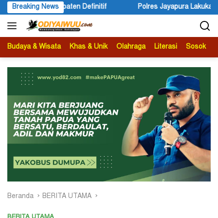
Langsung
nitif
Breaking News
Polres Jayapura Lakukan Penyelidikan Pasca Keracu
ke
konten
Budaya & Wisata
Khas & Unik
Olahraga
Literasi
Sosok
B
Beranda
BERITA UTAMA
BERITA UTAMA