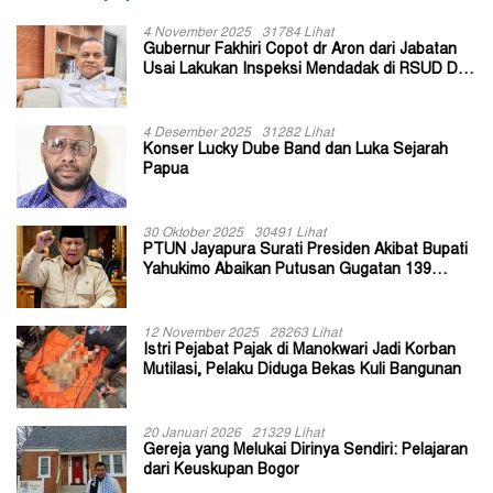
4 November 2025
31784 Lihat
Gubernur Fakhiri Copot dr Aron dari Jabatan
Usai Lakukan Inspeksi Mendadak di RSUD Dok
II Jayapura
4 Desember 2025
31282 Lihat
Konser Lucky Dube Band dan Luka Sejarah
Papua
30 Oktober 2025
30491 Lihat
PTUN Jayapura Surati Presiden Akibat Bupati
Yahukimo Abaikan Putusan Gugatan 139
Kepala Kampung
12 November 2025
28263 Lihat
Istri Pejabat Pajak di Manokwari Jadi Korban
Mutilasi, Pelaku Diduga Bekas Kuli Bangunan
20 Januari 2026
21329 Lihat
Gereja yang Melukai Dirinya Sendiri: Pelajaran
dari Keuskupan Bogor