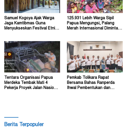
Samuel Kogoya Ajak Warga
125.931 Lebih Warga Sipil
Jaga Kamtibmas Guna
Papua Mengungsi, Palang
Menyukseskan Festival Etnik
Merah Internasional Diminta
Religi dan HUT RI
Segera Turun Tangan
Tentara Organisasi Papua
Pemkab Tolikara Rapat
Merdeka Tembak Mati 4
Bersama Bahas Ranperda
Pekerja Proyek Jalan Nasional
Ihwal Pembentukan dan
di Kabupaten Tolikara
Susunan Perangkat Daerah
Berita Terpopuler