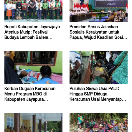
Bupati Kabupaten Jayawijaya
Presiden Serius Jalankan
Atenius Murip: Festival
Sosialis Kerakyatan untuk
Budaya Lembah Baliem
Papua, Wujud Keadilan Sosial
Dongkrak UMKM
bagi Masyarakat
Korban Dugaan Keracunan
Puluhan Siswa Usia PAUD
Menu Program MBG di
Hingga SMP Diduga
Kabupaten Jayapura
Keracunan Usai Menyantap
Diperkirakan Ratusan Orang
Menu Program MBG