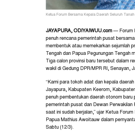
Ketua Forum Bersama Kepala Daerah Seluruh Tanah T
JAYAPURA, ODIYAIWUU.com
— Forum K
penuh rencana pemerintah pusat bersama
membentuk atau memekarkan sejumlah prov
Tengah dan Papua Pegunungan Tengah me
Tiga calon provinsi baru tersebut dalam 
wakil di Gedung DPR/MPR RI, Senayan, J
“Kami para tokoh adat dan kepala daerah 
Jayapura, Kabupaten Keerom, Kabupate
penuh pembentukan daerah otonom baru p
pemerintah pusat dan Dewan Perwakilan 
saat ini sudah berjalan,” ujar Ketua Foru
Papua Mathius Awoitauw dalam pernyant
Sabtu (12/3).