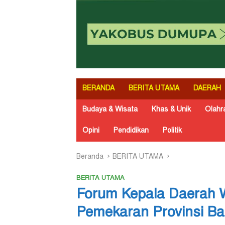
BERANDA
BERITA UTAMA
DAERAH
Budaya & Wisata
Khas & Unik
Olahr
Opini
Pendidikan
Politik
Beranda
BERITA UTAMA
BERITA UTAMA
Forum Kepala Daerah W
Pemekaran Provinsi Ba