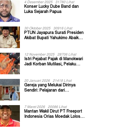
4 Desember 2025
31780 Lihat
Konser Lucky Dube Band dan
Luka Sejarah Papua
30 Oktober 2025
30916 Lihat
PTUN Jayapura Surati Presiden
Akibat Bupati Yahukimo Abaikan
Putusan Gugatan 139 Kepala
Kampung
12 November 2025
28706 Lihat
Istri Pejabat Pajak di Manokwari
Jadi Korban Mutilasi, Pelaku
Diduga Bekas Kuli Bangunan
20 Januari 2026
21418 Lihat
Gereja yang Melukai Dirinya
Sendiri: Pelajaran dari
Keuskupan Bogor
7 Maret 2026
20086 Lihat
Mantan Wakil Dirut PT Freeport
Indonesia Orias Moedak Lolos
Seleksi Administratif Calon ADK
OJK