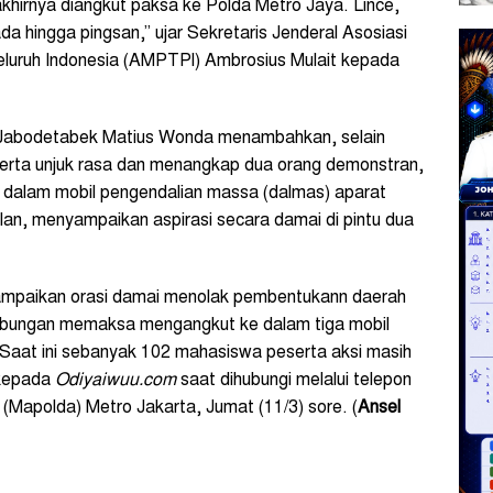
hirnya diangkut paksa ke Polda Metro Jaya. Lince,
a hingga pingsan,” ujar Sekretaris Jenderal Asosiasi
uruh Indonesia (AMPTPI) Ambrosius Mulait kepada
Jabodetabek Matius Wonda menambahkan, selain
erta unjuk rasa dan menangkap dua orang demonstran,
 dalam mobil pengendalian massa (dalmas) aparat
jalan, menyampaikan aspirasi secara damai di pintu dua
ampaikan orasi damai menolak pembentukann daerah
abungan memaksa mengangkut ke dalam tiga mobil
Saat ini sebanyak 102 mahasiswa peserta aksi masih
 kepada
Odiyaiwuu.com
saat dihubungi melalui telepon
Mapolda) Metro Jakarta, Jumat (11/3) sore. (
Ansel