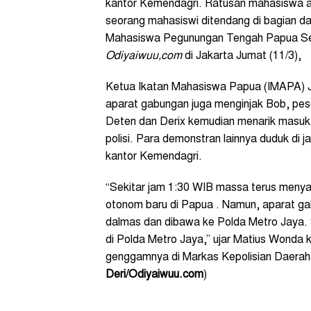
kantor Kemendagri. Ratusan mahasiswa ak
seorang mahasiswi ditendang di bagian dad
Mahasiswa Pegunungan Tengah Papua Sel
Odiyaiwuu,com
di Jakarta Jumat (11/3),
Ketua Ikatan Mahasiswa Papua (IMAPA) 
aparat gabungan juga menginjak Bob, pes
Deten dan Derix kemudian menarik masuk
polisi. Para demonstran lainnya duduk di 
kantor Kemendagri.
“Sekitar jam 1:30 WIB massa terus meny
otonom baru di Papua . Namun, aparat g
dalmas dan dibawa ke Polda Metro Jaya. 
di Polda Metro Jaya,” ujar Matius Wonda
genggamnya di Markas Kepolisian Daerah (
Deri/Odiyaiwuu.com
)