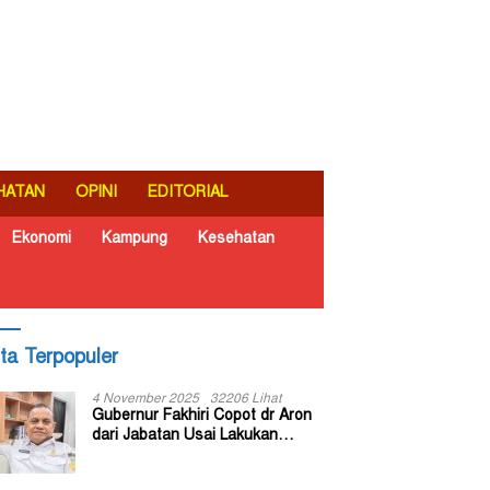
HATAN
OPINI
EDITORIAL
Ekonomi
Kampung
Kesehatan
ita Terpopuler
4 November 2025
32206 Lihat
Gubernur Fakhiri Copot dr Aron
dari Jabatan Usai Lakukan
Inspeksi Mendadak di RSUD Dok
II Jayapura