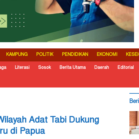
KAMPUNG
POLITIK
PENDIDIKAN
EKONOMI
KESE
aga
Literasi
Sosok
Berita Utama
Daerah
Editorial
Ber
ilayah Adat Tabi Dukung
ru di Papua