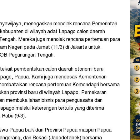
ayawijaya, menegaskan menolak rencana Pemerintah
kabupaten di wilayah adat Lapago calon daerah
Tengah. Mereka juga menolak rencana pertemuan para
am Negeri pada Jumat (11/3) di Jakarta untuk
DOB Pegunungan Tengah.
tekait pembentukan calon daerah otonomi baru
Lapago, Papua. Kami juga mendesak Kementerian
a membatalkan rencana pertemuan Kemendagri bersama
kan provinsi baru di wilayah Lapago. Pemekaran
dan membuka lahan bisnis para penguasaha dan
apago melalui keterangan tertulis yang diterima
 Rabu (9/3).
iswa Papua baik dari Provinsi Papua maupun Papua
 Tangerang, dan Bekasi (Jabodetabek) bersama