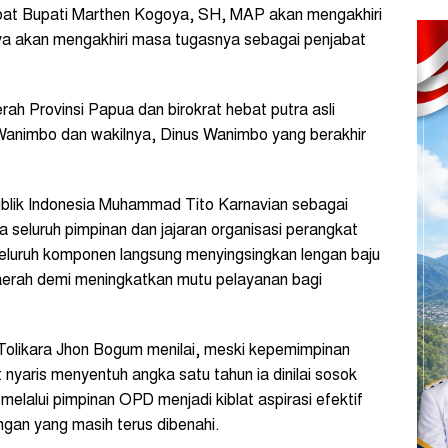
at Bupati Marthen Kogoya, SH, MAP akan mengakhiri
a akan mengakhiri masa tugasnya sebagai penjabat
 Provinsi Papua dan birokrat hebat putra asli
Wanimbo dan wakilnya, Dinus Wanimbo yang berakhir
blik Indonesia Muhammad Tito Karnavian sebagai
 seluruh pimpinan dan jajaran organisasi perangkat
eluruh komponen langsung menyingsingkan lengan baju
aerah demi meningkatkan mutu pelayanan bagi
likara Jhon Bogum menilai, meski kepemimpinan
yaris menyentuh angka satu tahun ia dinilai sosok
lalui pimpinan OPD menjadi kiblat aspirasi efektif
an yang masih terus dibenahi.