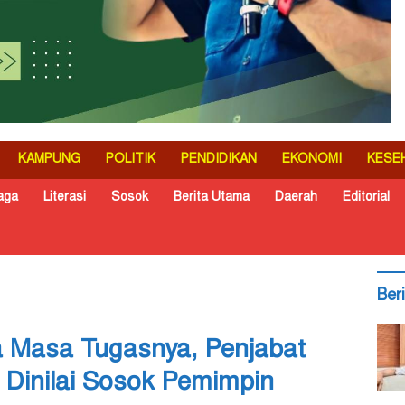
KAMPUNG
POLITIK
PENDIDIKAN
EKONOMI
KESE
aga
Literasi
Sosok
Berita Utama
Daerah
Editorial
Ber
a Masa Tugasnya, Penjabat
 Dinilai Sosok Pemimpin