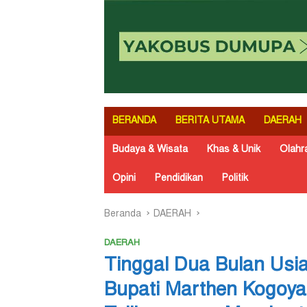
BERANDA
BERITA UTAMA
DAERAH
Budaya & Wisata
Khas & Unik
Olahr
Opini
Pendidikan
Politik
Beranda
DAERAH
DAERAH
Tinggal Dua Bulan Usi
Bupati Marthen Kogoya