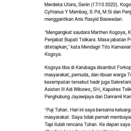
Merdeka Utara, Senin (17/10 2022). Kogo
Cyfrianus Y Mambay, S.Pd, M.Si dan Penj
menggantikan Anis Rasyid Baswedan.
“Mengangkat saudara Marthen Kogoya, K
Penjabat Bupati Tolikara. Masa jabatan P
ditetapkan,” kata Mendagri Tito Karnav
Kogoya.
Kogoya tiba di Karubaga disambut Forko
masyarakat, pemuda, dan ribuan warga To
kesempatan tersebut hadir juga Sekretari
Asisten III Adi Wibowo, SH, Kapolres To
Penghubung Jayawijaya dan Danramil Ka
“Puji Tuhan. Hari ini saya bersama keluar
masyarakat. Saya tidak pernah membayangk
Tapi itulah rencana Tuhan. Ke depan say