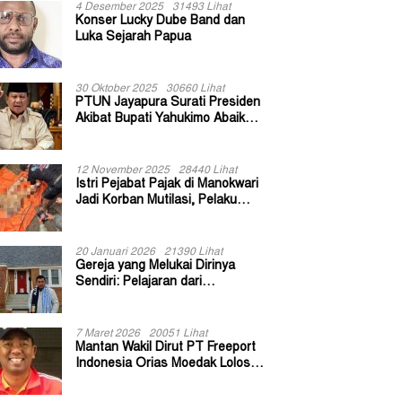
4 Desember 2025
31493 Lihat
Konser Lucky Dube Band dan
Luka Sejarah Papua
30 Oktober 2025
30660 Lihat
PTUN Jayapura Surati Presiden
Akibat Bupati Yahukimo Abaikan
Putusan Gugatan 139 Kepala
Kampung
12 November 2025
28440 Lihat
Istri Pejabat Pajak di Manokwari
Jadi Korban Mutilasi, Pelaku
Diduga Bekas Kuli Bangunan
20 Januari 2026
21390 Lihat
Gereja yang Melukai Dirinya
Sendiri: Pelajaran dari
Keuskupan Bogor
7 Maret 2026
20051 Lihat
Mantan Wakil Dirut PT Freeport
Indonesia Orias Moedak Lolos
Seleksi Administratif Calon ADK
OJK