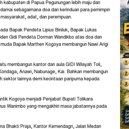
uah kabupaten di Papua Pegunungan lebih maju dan
an damai sebagaimana doa dan kerinduan para pemimpin
n masyarakat, adat, dan perempuan.
ada Bapak Pendeta Lipius Biniluk, Bapak Lukas
den Gidi Pendeta Dorman Wandikbo atas doa dan
 muda Bapak Marthen Kogoya membangun Nawi Arigi
aitu membangun kantor dan aula GIDI Wilayah Toli,
Kondaga, Anawi, Nabunage, Kai. Bahkan membangun
 sektor lainnya demi kecintaan paripurna kepada
ntik Kogoya menjadi Penjabat Bupati Tolikara
us Wanimbo yang mengakhiri masa jabatannya pada
ana Bhakti Praja, Kantor Kemendagri, Jalan Medan