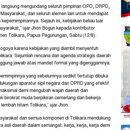
au langsung mengundang seluruh pimpinan OPD, DRPD,
Masyarakat, dan seluruh elemen lain untuk mendapat
epemimpinannya. Sejauh ini, kebijakan beliau luar
asyarakat,” ujar Jhon Bogun kepada kontributor
en Tolikara, Papua Pegunungan, Sabtu (12/8).
Kogoya karena kebijakan yang diambil menyentuh
ikara. Sejumlah rencana dan agenda strategis daerah
anggung jawab atas mandat formal yang digenggamnya.
emimpinnya yang sebelumnya sedikit tertutup dibuka
 dukungan aparatur sipil negara dan DPRD yang efektif
maksimal demi mengubah wajah daerah dan
ok birokrat muda berpikiran cemerlang dan bekerja
lembah hitam Tolikara,” ujar Jhon.
syarakat dan semua komponen di Tolikara mendukung
asli daerah dalam semangat: kerja, kerja, kerja demi