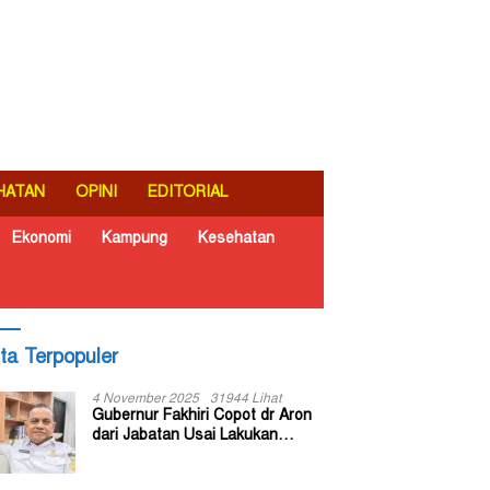
HATAN
OPINI
EDITORIAL
Ekonomi
Kampung
Kesehatan
ita Terpopuler
4 November 2025
31944 Lihat
Gubernur Fakhiri Copot dr Aron
dari Jabatan Usai Lakukan
Inspeksi Mendadak di RSUD Dok
II Jayapura