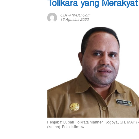
Tolikara yang Merakyat
ODIYAIWUU.com
13 Agustus 2023
Penjabat Bupati Tolkrata Marthen Kogoya, SH, MAP (
(kanan). Foto: Istimewa