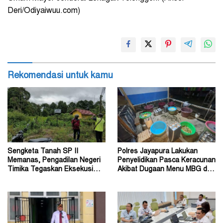
Deri/Odiyaiwuu.com)
Rekomendasi untuk kamu
Sengketa Tanah SP II
Polres Jayapura Lakukan
Memanas, Pengadilan Negeri
Penyelidikan Pasca Keracunan
Timika Tegaskan Eksekusi
Akibat Dugaan Menu MBG di
Bukan Pemeriksaan Ulang
Depapre