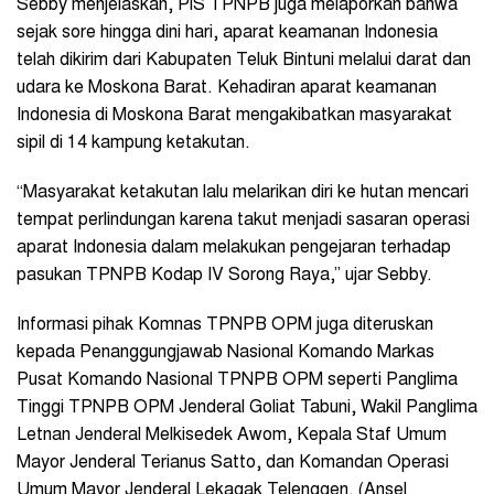
Sebby menjelaskan, PIS TPNPB juga melaporkan bahwa
sejak sore hingga dini hari, aparat keamanan Indonesia
telah dikirim dari Kabupaten Teluk Bintuni melalui darat dan
udara ke Moskona Barat. Kehadiran aparat keamanan
Indonesia di Moskona Barat mengakibatkan masyarakat
sipil di 14 kampung ketakutan.
“Masyarakat ketakutan lalu melarikan diri ke hutan mencari
tempat perlindungan karena takut menjadi sasaran operasi
aparat Indonesia dalam melakukan pengejaran terhadap
pasukan TPNPB Kodap IV Sorong Raya,” ujar Sebby.
Informasi pihak Komnas TPNPB OPM juga diteruskan
kepada Penanggungjawab Nasional Komando Markas
Pusat Komando Nasional TPNPB OPM seperti Panglima
Tinggi TPNPB OPM Jenderal Goliat Tabuni, Wakil Panglima
Letnan Jenderal Melkisedek Awom, Kepala Staf Umum
Mayor Jenderal Terianus Satto, dan Komandan Operasi
Umum Mayor Jenderal Lekagak Telenggen. (Ansel