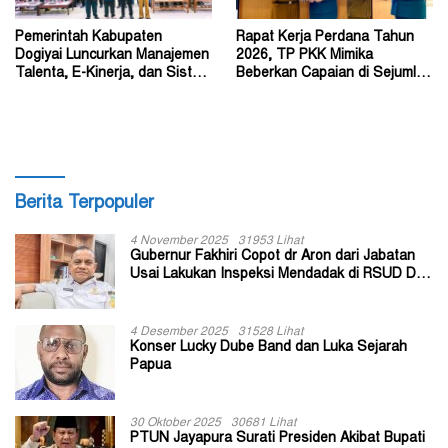
Pemerintah Kabupaten
Rapat Kerja Perdana Tahun
Dogiyai Luncurkan Manajemen
2026, TP PKK Mimika
Talenta, E-Kinerja, dan Sistem
Beberkan Capaian di Sejumlah
Dokumen Digital
Sektor Strategis
Berita Terpopuler
4 November 2025
31953 Lihat
Gubernur Fakhiri Copot dr Aron dari Jabatan
Usai Lakukan Inspeksi Mendadak di RSUD Dok
II Jayapura
4 Desember 2025
31528 Lihat
Konser Lucky Dube Band dan Luka Sejarah
Papua
30 Oktober 2025
30681 Lihat
PTUN Jayapura Surati Presiden Akibat Bupati