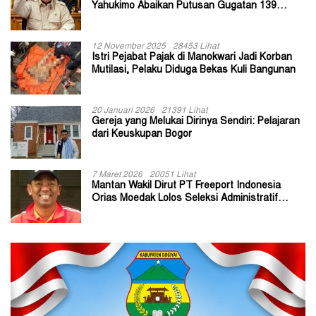
Yahukimo Abaikan Putusan Gugatan 139
Kepala Kampung
12 November 2025
28453 Lihat
Istri Pejabat Pajak di Manokwari Jadi Korban
Mutilasi, Pelaku Diduga Bekas Kuli Bangunan
20 Januari 2026
21391 Lihat
Gereja yang Melukai Dirinya Sendiri: Pelajaran
dari Keuskupan Bogor
7 Maret 2026
20051 Lihat
Mantan Wakil Dirut PT Freeport Indonesia
Orias Moedak Lolos Seleksi Administratif
Calon ADK OJK