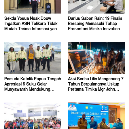
Sekda Yosua Noak Douw
Darius Sabon Rain: 19 Finalis
Ingatkan ASN Tolikara Tidak
Bersaing Memasuki Tahap
Mudah Terima Informasi yang
Presentasi Mimika Inovation
Belum Akurat
Week 2026
Pemuda Katolik Papua Tengah
Aksi Seribu Lilin Mengenang 7
Apresiasi 6 Suku Gelar
Tahun Berpulangnya Uskup
Musyawarah Mendukung
Pertama Timika Mgr John
Perda Jadi Acuan Dewan
Philip Saklil, Pr