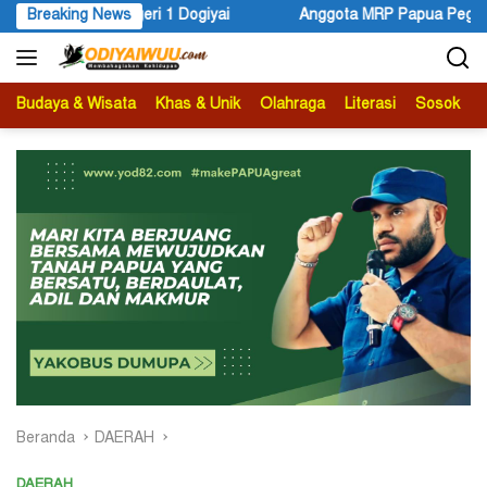
Langsung
nggota MRP Papua Pegunungan dan Forum Warga Papua Adukan Gub
Breaking News
ke
konten
Budaya & Wisata
Khas & Unik
Olahraga
Literasi
Sosok
B
Beranda
DAERAH
DAERAH