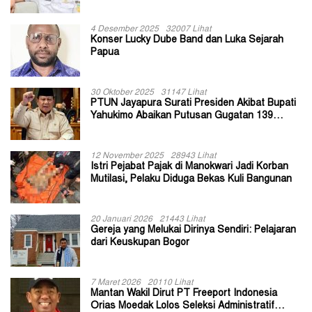
II Jayapura
4 Desember 2025
32007 Lihat
Konser Lucky Dube Band dan Luka Sejarah
Papua
30 Oktober 2025
31147 Lihat
PTUN Jayapura Surati Presiden Akibat Bupati
Yahukimo Abaikan Putusan Gugatan 139
Kepala Kampung
12 November 2025
28943 Lihat
Istri Pejabat Pajak di Manokwari Jadi Korban
Mutilasi, Pelaku Diduga Bekas Kuli Bangunan
20 Januari 2026
21443 Lihat
Gereja yang Melukai Dirinya Sendiri: Pelajaran
dari Keuskupan Bogor
7 Maret 2026
20110 Lihat
Mantan Wakil Dirut PT Freeport Indonesia
Orias Moedak Lolos Seleksi Administratif