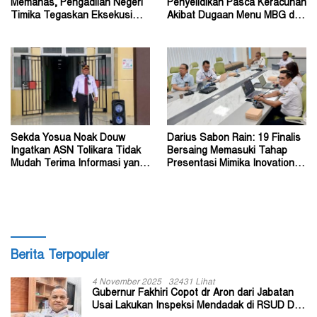
Memanas, Pengadilan Negeri
Penyelidikan Pasca Keracunan
Timika Tegaskan Eksekusi
Akibat Dugaan Menu MBG di
Bukan Pemeriksaan Ulang
Depapre
Sekda Yosua Noak Douw
Darius Sabon Rain: 19 Finalis
Ingatkan ASN Tolikara Tidak
Bersaing Memasuki Tahap
Mudah Terima Informasi yang
Presentasi Mimika Inovation
Belum Akurat
Week 2026
Berita Terpopuler
4 November 2025
32431 Lihat
Gubernur Fakhiri Copot dr Aron dari Jabatan
Usai Lakukan Inspeksi Mendadak di RSUD Dok