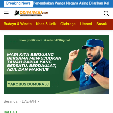
Langsung
a Asing Dilarikan Kelompoknya ke Dalam Hutan
Breaking News
Belajar dar
ke
konten
Budaya & Wisata
Khas & Unik
Olahraga
Literasi
Sosok
B
Beranda
DAERAH
DAERAH