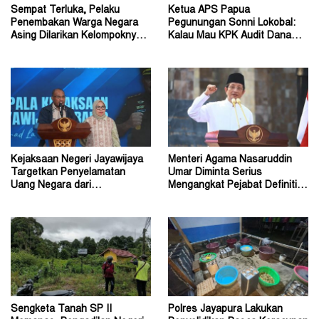
Sempat Terluka, Pelaku
Ketua APS Papua
Penembakan Warga Negara
Pegunungan Sonni Lokobal:
Asing Dilarikan Kelompoknya
Kalau Mau KPK Audit Dana
ke Dalam Hutan
Otsus Seluruh Tanah Papua
Kejaksaan Negeri Jayawijaya
Menteri Agama Nasaruddin
Targetkan Penyelamatan
Umar Diminta Serius
Uang Negara dari
Mengangkat Pejabat Definitif
Penanganan Perkara Korupsi
Dirjen Bimas Katolik
Sengketa Tanah SP II
Polres Jayapura Lakukan