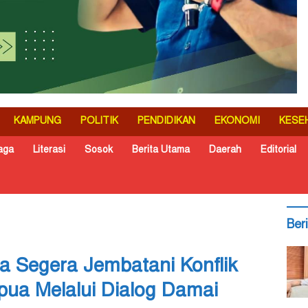
KAMPUNG
POLITIK
PENDIDIKAN
EKONOMI
KESE
aga
Literasi
Sosok
Berita Utama
Daerah
Editorial
Ber
a Segera Jembatani Konflik
pua Melalui Dialog Damai