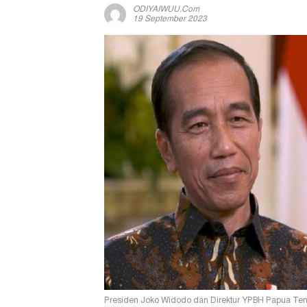
ODIYAIWUU.com
19 September 2023
Presiden Joko Widodo dan Direktur YPBH Papua Ten