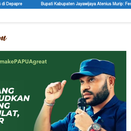
ti Kabupaten Jayawijaya Atenius Murip: Festival Budaya Lembah Bal