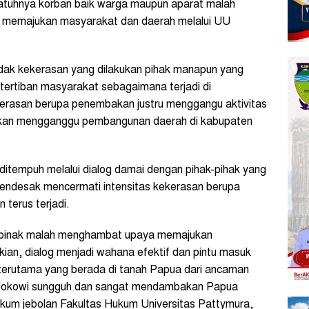
tuhnya korban baik warga maupun aparat malah
 memajukan masyarakat dan daerah melalui UU
ak kekerasan yang dilakukan pihak manapun yang
ertiban masyarakat sebagaimana terjadi di
erasan berupa penembakan justru menggangu aktivitas
bahkan mengganggu pembangunan daerah di kabupaten
ditempuh melalui dialog damai dengan pihak-pihak yang
endesak mencermati intensitas kekerasan berupa
terus terjadi.
ak pinak malah menghambat upaya memajukan
n, dialog menjadi wahana efektif dan pintu masuk
terutama yang berada di tanah Papua dari ancaman
den Jokowi sungguh dan sangat mendambakan Papua
ukum jebolan Fakultas Hukum Universitas Pattymura,