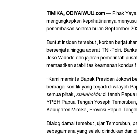
TIMIKA, ODIYAIWUU.com
— Pihak Yaya
mengungkapkan keprihatinannya menyusul 
penembakan selama bulan September 2023
Buntut insiden tersebut, korban berjatuhan
bersenjata hingga aparat TNI-Polri. Bahk
Joko Widodo dan jajaran pemerintah pusat 
memastikan stabilitas keamanan kondusif 
“Kami meminta Bapak Presiden Jokowi be
berbagai konflik yang terjadi di wilayah
semua pihak,
stakeholder
di tanah Papua m
YPBH Papua Tengah Yoseph Temorubun, S
Kabupaten Mimika, Provinsi Papua Tengah
Dialog damai tersebut, ujar Temorubun, 
sebagaimana yang selalu dirindukan dan d