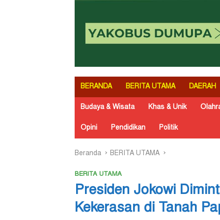
BERANDA
BERITA UTAMA
DAERAH
Budaya & Wisata
Khas & Unik
Olahr
Opini
Pendidikan
Politik
Beranda
BERITA UTAMA
BERITA UTAMA
Presiden Jokowi Dimint
Kekerasan di Tanah Pa