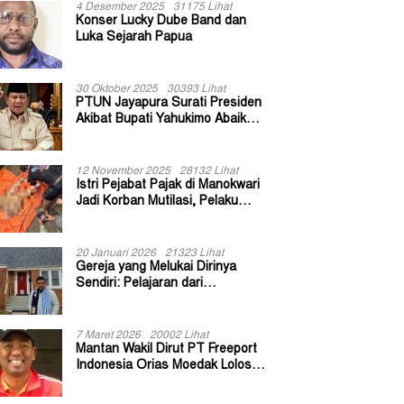
4 Desember 2025
31175 Lihat
Konser Lucky Dube Band dan
Luka Sejarah Papua
30 Oktober 2025
30393 Lihat
PTUN Jayapura Surati Presiden
Akibat Bupati Yahukimo Abaikan
Putusan Gugatan 139 Kepala
Kampung
12 November 2025
28132 Lihat
Istri Pejabat Pajak di Manokwari
Jadi Korban Mutilasi, Pelaku
Diduga Bekas Kuli Bangunan
20 Januari 2026
21323 Lihat
Gereja yang Melukai Dirinya
Sendiri: Pelajaran dari
Keuskupan Bogor
7 Maret 2026
20002 Lihat
Mantan Wakil Dirut PT Freeport
Indonesia Orias Moedak Lolos
Seleksi Administratif Calon ADK
OJK