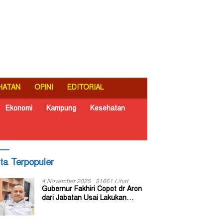
HATAN
OPINI
EDITORIAL
Ekonomi
Kampung
Kesehatan
ita Terpopuler
4 November 2025
31661 Lihat
Gubernur Fakhiri Copot dr Aron
dari Jabatan Usai Lakukan
Inspeksi Mendadak di RSUD Dok
II Jayapura