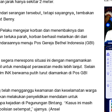
n jarak hanya sekitar 2 meter.
dari serangan tersebut, tetapi sayangnya, tembakan
ut Benny.
tu. Pelaku mengejar korban dan menembaknya dan
terluka parah, korban berhasil melarikan diri dari
daraannya menuju Pos Gereja Bethel Indonesia (GBI)
I segera merespons situasi ini dengan mengamankan
untuk mendapat perawatan medis lebih lanjut. Selain
elm INK berwarna putih turut diamankan di Pos GBI
ng telah mengganggu keamanan dan keselamatan warga
akan melakukan penyelidikan mendalam untuk
pa kejadian di Pegunungan Bintang. “Kasus ini masih
polisian setempat,” ujarnya. (Ansel