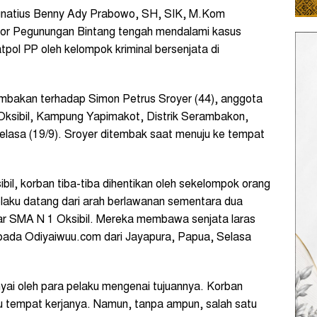
natius Benny Ady Prabowo, SH, SIK, M.Kom
esor Pegunungan Bintang tengah mendalami kasus
l PP oleh kelompok kriminal bersenjata di
bakan terhadap Simon Petrus Sroyer (44), anggota
 Oksibil, Kampung Yapimakot, Distrik Serambakon,
elasa (19/9). Sroyer ditembak saat menuju ke tempat
il, korban tiba-tiba dihentikan oleh sekelompok orang
laku datang dari arah berlawanan sementara dua
luar SMA N 1 Oksibil. Mereka membawa senjata laras
pada Odiyaiwuu.com dari Jayapura, Papua, Selasa
nyai oleh para pelaku mengenai tujuannya. Korban
u tempat kerjanya. Namun, tanpa ampun, salah satu