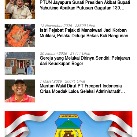
PTUN Jayapura Surati Presiden Akibat Bupati
Yahukimo Abaikan Putusan Gugatan 139
Kepala Kampung
12 November 2025
28609 Lihat
Istri Pejabat Pajak di Manokwari Jadi Korban
Mutilasi, Pelaku Diduga Bekas Kuli Bangunan
20 Januari 2026
21411 Lihat
Gereja yang Melukai Dirinya Sendiri: Pelajaran
dari Keuskupan Bogor
7 Maret 2026
20071 Lihat
Mantan Wakil Dirut PT Freeport Indonesia
Orias Moedak Lolos Seleksi Administratif
Calon ADK OJK