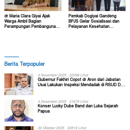
dr Maria Clara Giyai Ajak
Pemkab Dogiyai Gandeng
Warga Ambil Bagian
BPJS Gelar Sosialisasi dan
Perampungan Pembangunan
Pelayanan Kesehatan
RSUD Type C di Dogiyai
Terpadu di Tingkat Kampung
Berita Terpopuler
4 November 2025
32098 Lihat
Gubernur Fakhiri Copot dr Aron dari Jabatan
Usai Lakukan Inspeksi Mendadak di RSUD Dok
II Jayapura
4 Desember 2025
31676 Lihat
Konser Lucky Dube Band dan Luka Sejarah
Papua
30 Oktober 2025
30819 Lihat