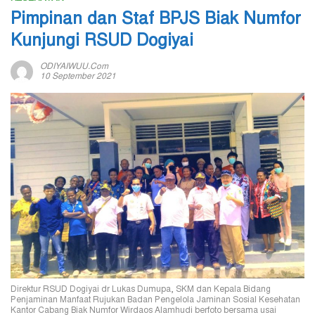
Pimpinan dan Staf BPJS Biak Numfor
Kunjungi RSUD Dogiyai
ODIYAIWUU.com
10 September 2021
Direktur RSUD Dogiyai dr Lukas Dumupa, SKM dan Kepala Bidang
Penjaminan Manfaat Rujukan Badan Pengelola Jaminan Sosial Kesehatan
Kantor Cabang Biak Numfor Wirdaos Alamhudi berfoto bersama usai