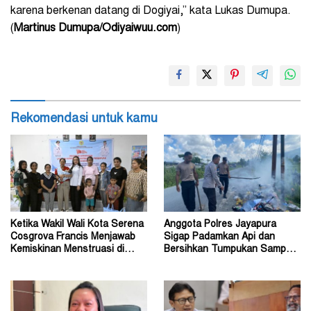
karena berkenan datang di Dogiyai,” kata Lukas Dumupa.
(
Martinus Dumupa/Odiyaiwuu.com
)
Rekomendasi untuk kamu
Ketika Wakil Wali Kota Serena
Anggota Polres Jayapura
Cosgrova Francis Menjawab
Sigap Padamkan Api dan
Kemiskinan Menstruasi di
Bersihkan Tumpukan Sampah
Kota Kupang
Saat Patroli Rutin