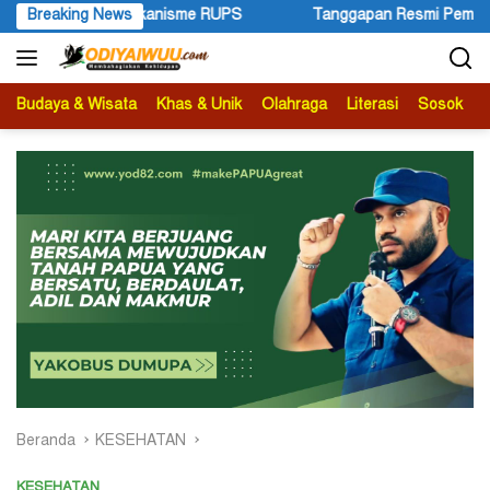
Langsung
anggapan Resmi Pemprov Papua Pegunungan Pasca Gubernur Dr Joh
Breaking News
ke
konten
Budaya & Wisata
Khas & Unik
Olahraga
Literasi
Sosok
B
Beranda
KESEHATAN
KESEHATAN