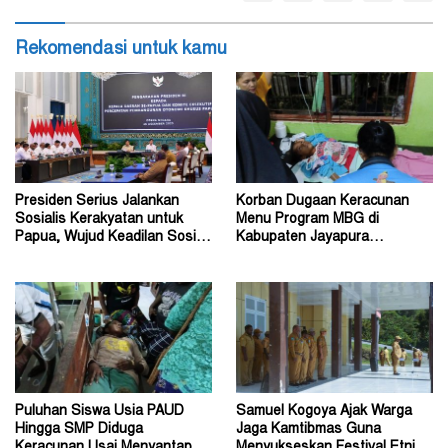
Rekomendasi untuk kamu
Presiden Serius Jalankan
Korban Dugaan Keracunan
Sosialis Kerakyatan untuk
Menu Program MBG di
Papua, Wujud Keadilan Sosial
Kabupaten Jayapura
bagi Masyarakat
Diperkirakan Ratusan Orang
Puluhan Siswa Usia PAUD
Samuel Kogoya Ajak Warga
Hingga SMP Diduga
Jaga Kamtibmas Guna
Keracunan Usai Menyantap
Menyukseskan Festival Etnik