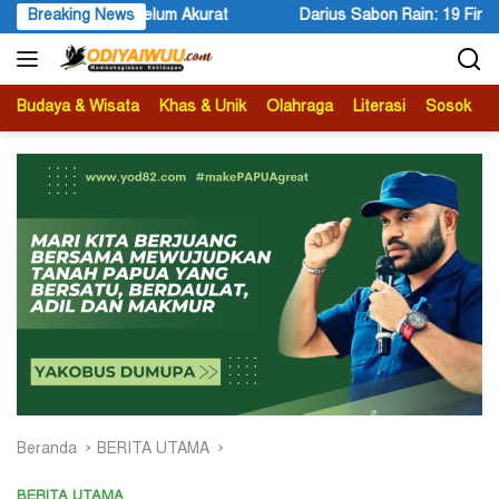
Langsung
Darius Sabon Rain: 19 Finalis Bersaing Memasuki Tahap Presentasi M
Breaking News
ke
konten
Budaya & Wisata
Khas & Unik
Olahraga
Literasi
Sosok
B
Beranda
BERITA UTAMA
BERITA UTAMA