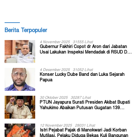
Berita Terpopuler
4 November 2025
31555 Lihat
Gubernur Fakhiri Copot dr Aron dari Jabatan
Usai Lakukan Inspeksi Mendadak di RSUD Dok
II Jayapura
4 Desember 2025
31052 Lihat
Konser Lucky Dube Band dan Luka Sejarah
Papua
30 Oktober 2025
30287 Lihat
PTUN Jayapura Surati Presiden Akibat Bupati
Yahukimo Abaikan Putusan Gugatan 139
Kepala Kampung
12 November 2025
28031 Lihat
Istri Pejabat Pajak di Manokwari Jadi Korban
Mutilasi, Pelaku Diduga Bekas Kuli Bangunan