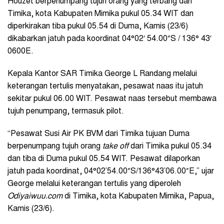
Houzet berpenumpang tujuh orang yang terbang dari
Timika, kota Kabupaten Mimika pukul 05.34 WIT dan
diperkirakan tiba pukul 05.54 di Duma, Kamis (23/6)
dikabarkan jatuh pada koordinat 04°02′ 54.00″S / 136° 43′
0600E.
Kepala Kantor SAR Timika George L Randang melalui
keterangan tertulis menyatakan, pesawat naas itu jatuh
sekitar pukul 06.00 WIT. Pesawat naas tersebut membawa
tujuh penumpang, termasuk pilot.
“Pesawat Susi Air PK BVM dari Timika tujuan Duma
berpenumpang tujuh orang
take off
dari Timika pukul 05.34
dan tiba di Duma pukul 05.54 WIT. Pesawat dilaporkan
jatuh pada koordinat, 04°02’54.00″S/136°43’06.00″E,” ujar
George melalui keterangan tertulis yang diperoleh
Odiyaiwuu.com
di Timika, kota Kabupaten Mimika, Papua,
Kamis (23/6).