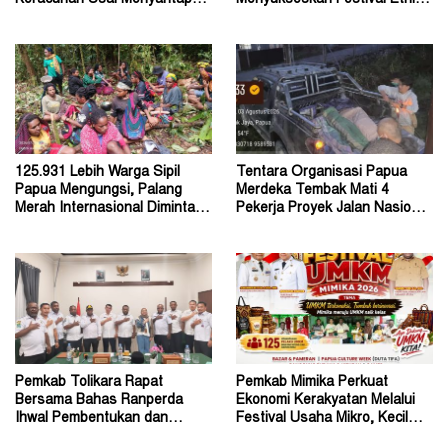
Menu Program MBG
Religi dan HUT RI
125.931 Lebih Warga Sipil
Tentara Organisasi Papua
Papua Mengungsi, Palang
Merdeka Tembak Mati 4
Merah Internasional Diminta
Pekerja Proyek Jalan Nasional
Segera Turun Tangan
di Kabupaten Tolikara
Pemkab Tolikara Rapat
Pemkab Mimika Perkuat
Bersama Bahas Ranperda
Ekonomi Kerakyatan Melalui
Ihwal Pembentukan dan
Festival Usaha Mikro, Kecil
Susunan Perangkat Daerah
dan Menengah 2026