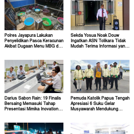
Polres Jayapura Lakukan
Sekda Yosua Noak Douw
Penyelidikan Pasca Keracunan
Ingatkan ASN Tolikara Tidak
Akibat Dugaan Menu MBG di
Mudah Terima Informasi yang
Depapre
Belum Akurat
Darius Sabon Rain: 19 Finalis
Pemuda Katolik Papua Tengah
Bersaing Memasuki Tahap
Apresiasi 6 Suku Gelar
Presentasi Mimika Inovation
Musyawarah Mendukung
Week 2026
Perda Jadi Acuan Dewan