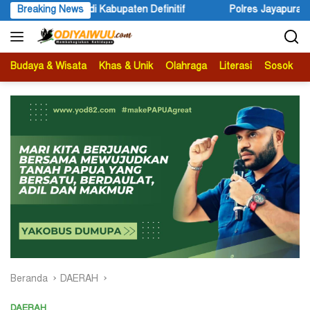
Langsung
 Definitif
Breaking News
Polres Jayapura Lakukan Penyelidikan Pasca K
ke
konten
Budaya & Wisata
Khas & Unik
Olahraga
Literasi
Sosok
B
Beranda
DAERAH
DAERAH