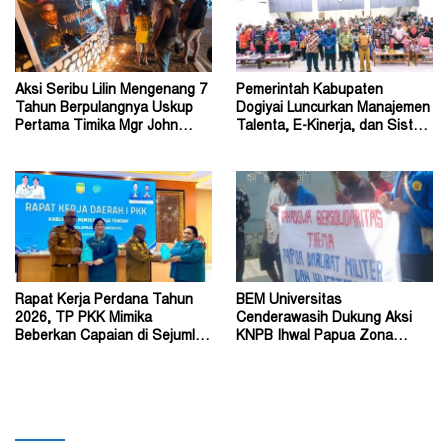
Aksi Seribu Lilin Mengenang 7
Pemerintah Kabupaten
Tahun Berpulangnya Uskup
Dogiyai Luncurkan Manajemen
Pertama Timika Mgr John
Talenta, E-Kinerja, dan Sistem
Philip Saklil, Pr
Dokumen Digital
Rapat Kerja Perdana Tahun
BEM Universitas
2026, TP PKK Mimika
Cenderawasih Dukung Aksi
Beberkan Capaian di Sejumlah
KNPB Ihwal Papua Zona
Sektor Strategis
Darurat Militer dan
Kemanusiaan