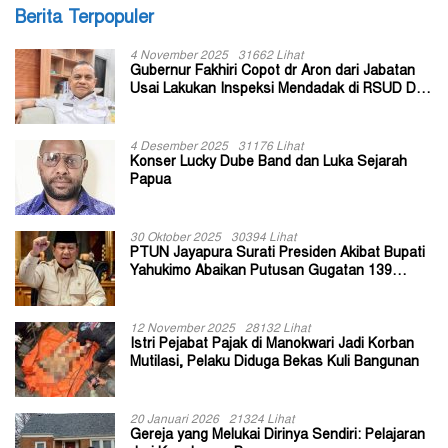
Berita Terpopuler
4 November 2025
31662 Lihat
Gubernur Fakhiri Copot dr Aron dari Jabatan
Usai Lakukan Inspeksi Mendadak di RSUD Dok
II Jayapura
4 Desember 2025
31176 Lihat
Konser Lucky Dube Band dan Luka Sejarah
Papua
30 Oktober 2025
30394 Lihat
PTUN Jayapura Surati Presiden Akibat Bupati
Yahukimo Abaikan Putusan Gugatan 139
Kepala Kampung
12 November 2025
28132 Lihat
Istri Pejabat Pajak di Manokwari Jadi Korban
Mutilasi, Pelaku Diduga Bekas Kuli Bangunan
20 Januari 2026
21324 Lihat
Gereja yang Melukai Dirinya Sendiri: Pelajaran