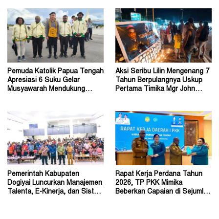
Pemuda Katolik Papua Tengah
Aksi Seribu Lilin Mengenang 7
Apresiasi 6 Suku Gelar
Tahun Berpulangnya Uskup
Musyawarah Mendukung
Pertama Timika Mgr John
Perda Jadi Acuan Dewan
Philip Saklil, Pr
Pemerintah Kabupaten
Rapat Kerja Perdana Tahun
Dogiyai Luncurkan Manajemen
2026, TP PKK Mimika
Talenta, E-Kinerja, dan Sistem
Beberkan Capaian di Sejumlah
Dokumen Digital
Sektor Strategis