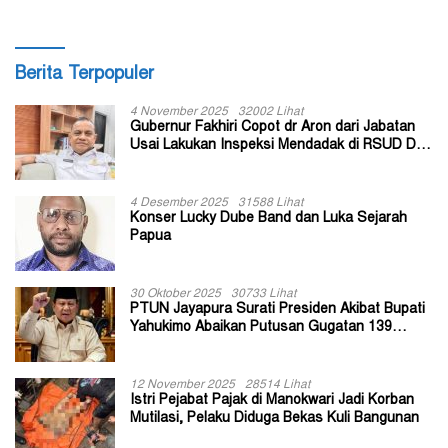
Berita Terpopuler
4 November 2025
32002 Lihat
Gubernur Fakhiri Copot dr Aron dari Jabatan
Usai Lakukan Inspeksi Mendadak di RSUD Dok
II Jayapura
4 Desember 2025
31588 Lihat
Konser Lucky Dube Band dan Luka Sejarah
Papua
30 Oktober 2025
30733 Lihat
PTUN Jayapura Surati Presiden Akibat Bupati
Yahukimo Abaikan Putusan Gugatan 139
Kepala Kampung
12 November 2025
28514 Lihat
Istri Pejabat Pajak di Manokwari Jadi Korban
Mutilasi, Pelaku Diduga Bekas Kuli Bangunan