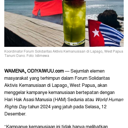
Koordinator Forum Solidaritas Aktivis Kemanusiaan di Lapago, West Papua
Tanuni Dano. Foto: Istimewa
WAMENA, ODIYAIWUU.com
— Sejumlah elemen
masyarakat yang terhimpun dalam Forum Solidaritas
Aktivis Kemanusiaan di Lapago, West Papua, akan
menggelar kampanye kemanusiaan bertepatan dengan
Hari Hak Asasi Manusia (HAM) Sedunia atau
World
Human
Rights Day
tahun 2024 yang jatuh pada Selasa, 12
Desember.
“Kampanye kemanusiaan ini tidak hanya melibatkan