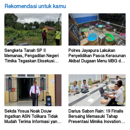
Rekomendasi untuk kamu
Sengketa Tanah SP II
Polres Jayapura Lakukan
Memanas, Pengadilan Negeri
Penyelidikan Pasca Keracunan
Timika Tegaskan Eksekusi
Akibat Dugaan Menu MBG di
Bukan Pemeriksaan Ulang
Depapre
Sekda Yosua Noak Douw
Darius Sabon Rain: 19 Finalis
Ingatkan ASN Tolikara Tidak
Bersaing Memasuki Tahap
Mudah Terima Informasi yang
Presentasi Mimika Inovation
Belum Akurat
Week 2026