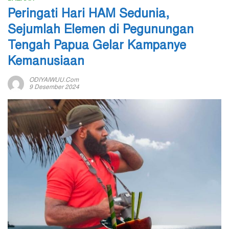
Peringati Hari HAM Sedunia,
Sejumlah Elemen di Pegunungan
Tengah Papua Gelar Kampanye
Kemanusiaan
ODIYAIWUU.com
9 Desember 2024