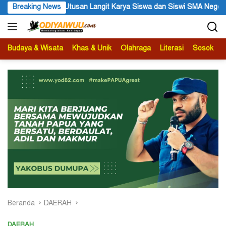
Langsung
swi SMA Negeri 1 Dogiyai
Breaking News
Anggota MRP Papua Pegunungan d
ke
konten
Budaya & Wisata
Khas & Unik
Olahraga
Literasi
Sosok
B
Beranda
DAERAH
DAERAH