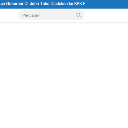
dukan ke KPK RI
Puisi: Altar Honai, Negara Suci, dan Utus