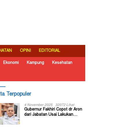
HATAN
OPINI
EDITORIAL
Ekonomi
Kampung
Kesehatan
ita Terpopuler
4 November 2025
32072 Lihat
Gubernur Fakhiri Copot dr Aron
dari Jabatan Usai Lakukan
Inspeksi Mendadak di RSUD Dok
II Jayapura