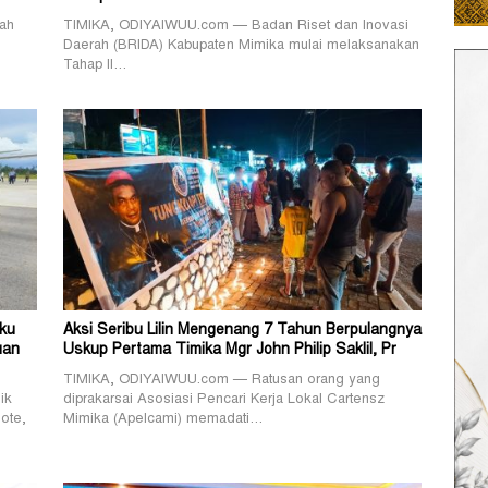
ah
TIMIKA, ODIYAIWUU.com — Badan Riset dan Inovasi
Daerah (BRIDA) Kabupaten Mimika mulai melaksanakan
Tahap II…
ku
Aksi Seribu Lilin Mengenang 7 Tahun Berpulangnya
uan
Uskup Pertama Timika Mgr John Philip Saklil, Pr
TIMIKA, ODIYAIWUU.com — Ratusan orang yang
ik
diprakarsai Asosiasi Pencari Kerja Lokal Cartensz
ote,
Mimika (Apelcami) memadati…