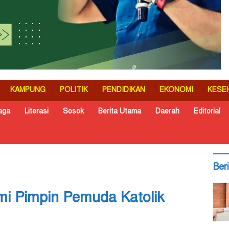
KAMPUNG
POLITIK
PENDIDIKAN
EKONOMI
KESE
aga
Literasi
Sosok
Berita Utama
Daerah
Editorial
Ber
i Pimpin Pemuda Katolik