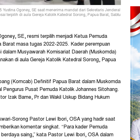
5 Yustina Ogoney, SE saat menerima mandat dari Sekretaris Jenderal
 terpilih di aula Gereja Katolik Katedral Sorong, Papua Barat, Sabtu
goney, SE, resmi terpilih menjadi Ketua Pemuda
ua Barat masa tugas 2022-2025. Kader perempuan
masi dalam Musyawarah Komisariat Daerah (Muskomda)
nakan di aula Gereja Katolik Katedral Sorong, Papua
Cabang (Komcab) Definitif Papua Barat dalam Muskomda
ral Pengurus Pusat Pemuda Katolik Johannes Sitohang.
stor Izak Bame, Pr dan Wakil Uskup Bidang Hukum
kwari-Sorong Pastor Lewi Ibori, OSA yang hadir saat
berikan komentar singkat. “Para kader Pemuda
n berdaya saing,” kata Pastor Lewi Ibori, OSA dalam