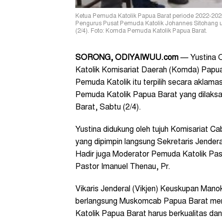
Ketua Pemuda Katolik Papua Barat periode 2022-202
Pengurus Pusat Pemuda Katolik Johannes Sitohang usai
(2/4). Foto: Komda Pemuda Katolik Papua Barat.
SORONG
, ODIYAIWUU.com
— Yustina O
Katolik Komisariat Daerah (Komda) Pap
Pemuda Katolik itu terpilih secara akla
Pemuda Katolik Papua Barat yang dilaksa
Barat, Sabtu (2/4).
Yustina didukung oleh tujuh Komisariat 
yang dipimpin langsung Sekretaris Jende
Hadir juga Moderator Pemuda Katolik Pa
Pastor Imanuel Thenau, Pr.
Vikaris Jenderal (Vikjen) Keuskupan Mano
berlangsung Muskomcab Papua Barat mem
Katolik Papua Barat harus berkualitas da