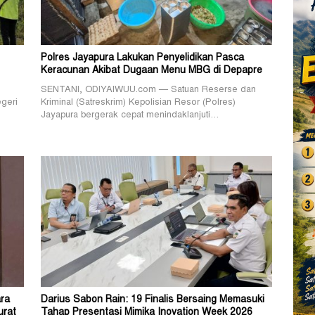
Polres Jayapura Lakukan Penyelidikan Pasca
Keracunan Akibat Dugaan Menu MBG di Depapre
SENTANI, ODIYAIWUU.com — Satuan Reserse dan
geri
Kriminal (Satreskrim) Kepolisian Resor (Polres)
Jayapura bergerak cepat menindaklanjuti…
ra
Darius Sabon Rain: 19 Finalis Bersaing Memasuki
urat
Tahap Presentasi Mimika Inovation Week 2026