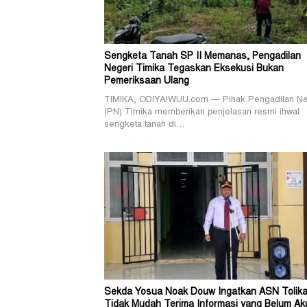
Sengketa Tanah SP II Memanas, Pengadilan
Negeri Timika Tegaskan Eksekusi Bukan
Pemeriksaan Ulang
TIMIKA, ODIYAIWUU.com — Pihak Pengadilan Ne
(PN) Timika memberikan penjelasan resmi ihwal
sengketa tanah di…
Sekda Yosua Noak Douw Ingatkan ASN Tolika
Tidak Mudah Terima Informasi yang Belum Ak