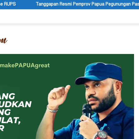
esmi Pemprov Papua Pegunungan Pasca Gubernur Dr John Tabo Dia