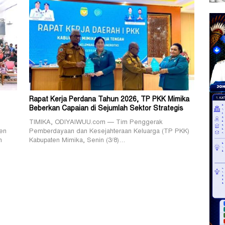
Rapat Kerja Perdana Tahun 2026, TP PKK Mimika
Beberkan Capaian di Sejumlah Sektor Strategis
TIMIKA, ODIYAIWUU.com — Tim Penggerak
en
Pemberdayaan dan Kesejahteraan Keluarga (TP PKK)
n
Kabupaten Mimika, Senin (3/8)…