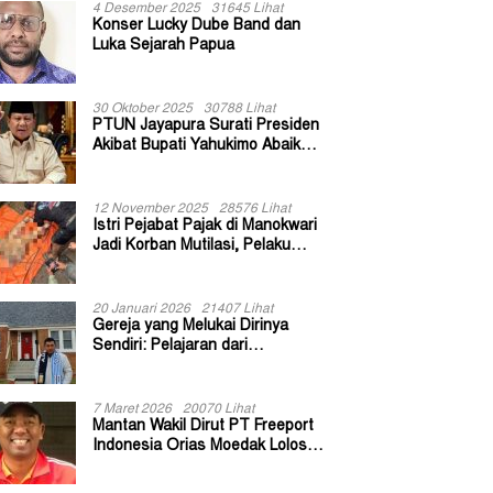
4 Desember 2025
31645 Lihat
Konser Lucky Dube Band dan
Luka Sejarah Papua
30 Oktober 2025
30788 Lihat
PTUN Jayapura Surati Presiden
Akibat Bupati Yahukimo Abaikan
Putusan Gugatan 139 Kepala
Kampung
12 November 2025
28576 Lihat
Istri Pejabat Pajak di Manokwari
Jadi Korban Mutilasi, Pelaku
Diduga Bekas Kuli Bangunan
20 Januari 2026
21407 Lihat
Gereja yang Melukai Dirinya
Sendiri: Pelajaran dari
Keuskupan Bogor
7 Maret 2026
20070 Lihat
Mantan Wakil Dirut PT Freeport
Indonesia Orias Moedak Lolos
Seleksi Administratif Calon ADK
OJK