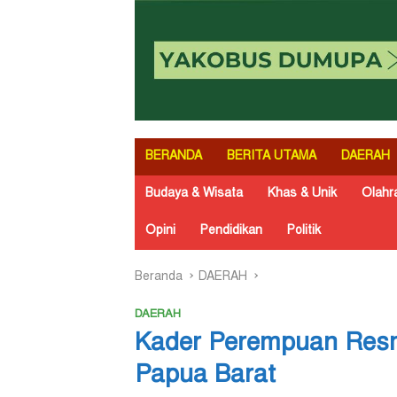
BERANDA
BERITA UTAMA
DAERAH
Budaya & Wisata
Khas & Unik
Olahr
Opini
Pendidikan
Politik
Beranda
DAERAH
DAERAH
Kader Perempuan Resm
Papua Barat