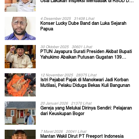
Usai Lakukan Inspeksi Mendadak di RSUD Dok
II Jayapura
4 Desember 2025
31408 Lihat
Konser Lucky Dube Band dan Luka Sejarah
Papua
30 Oktober 2025
30601 Lihat
PTUN Jayapura Surati Presiden Akibat Bupati
Yahukimo Abaikan Putusan Gugatan 139
Kepala Kampung
12 November 2025
28375 Lihat
Istri Pejabat Pajak di Manokwari Jadi Korban
Mutilasi, Pelaku Diduga Bekas Kuli Bangunan
20 Januari 2026
21370 Lihat
Gereja yang Melukai Dirinya Sendiri: Pelajaran
dari Keuskupan Bogor
7 Maret 2026
20041 Lihat
Mantan Wakil Dirut PT Freeport Indonesia