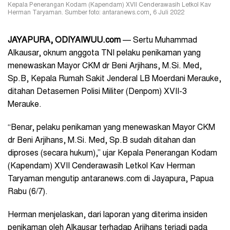
Kepala Penerangan Kodam (Kapendam) XVII Cenderawasih Letkol Kav
Herman Taryaman. Sumber foto: antaranews.com, 6 Juli 2022
JAYAPURA
, ODIYAIWUU.com
— Sertu Muhammad
Alkausar, oknum anggota TNI pelaku penikaman yang
menewaskan Mayor CKM dr Beni Arjihans, M.Si. Med,
Sp.B, Kepala Rumah Sakit Jenderal LB Moerdani Merauke,
ditahan Detasemen Polisi Militer (Denpom) XVII-3
Merauke.
“Benar, pelaku penikaman yang menewaskan Mayor CKM
dr Beni Arjihans, M.Si. Med, Sp.B sudah ditahan dan
diproses (secara hukum),” ujar Kepala Penerangan Kodam
(Kapendam) XVII Cenderawasih Letkol Kav Herman
Taryaman mengutip antaranews.com di Jayapura, Papua
Rabu (6/7).
Herman menjelaskan, dari laporan yang diterima insiden
penikaman oleh Alkausar terhadap Arjihans terjadi pada