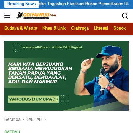
Langsung
meriksaan Ulang
Breaking News
Festival Budaya Lembah Baliem Resmi Dib
ke
konten
Budaya & Wisata
Khas & Unik
Olahraga
Literasi
Sosok
B
Beranda
DAERAH
DAERAH