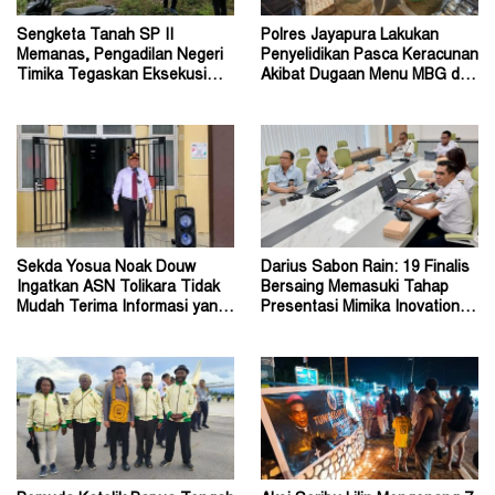
Sengketa Tanah SP II
Polres Jayapura Lakukan
Memanas, Pengadilan Negeri
Penyelidikan Pasca Keracunan
Timika Tegaskan Eksekusi
Akibat Dugaan Menu MBG di
Bukan Pemeriksaan Ulang
Depapre
Sekda Yosua Noak Douw
Darius Sabon Rain: 19 Finalis
Ingatkan ASN Tolikara Tidak
Bersaing Memasuki Tahap
Mudah Terima Informasi yang
Presentasi Mimika Inovation
Belum Akurat
Week 2026