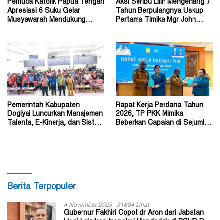
Pemuda Katolik Papua Tengah
Aksi Seribu Lilin Mengenang 7
Apresiasi 6 Suku Gelar
Tahun Berpulangnya Uskup
Musyawarah Mendukung
Pertama Timika Mgr John
Perda Jadi Acuan Dewan
Philip Saklil, Pr
Pemerintah Kabupaten
Rapat Kerja Perdana Tahun
Dogiyai Luncurkan Manajemen
2026, TP PKK Mimika
Talenta, E-Kinerja, dan Sistem
Beberkan Capaian di Sejumlah
Dokumen Digital
Sektor Strategis
Berita Terpopuler
4 November 2025
31884 Lihat
Gubernur Fakhiri Copot dr Aron dari Jabatan