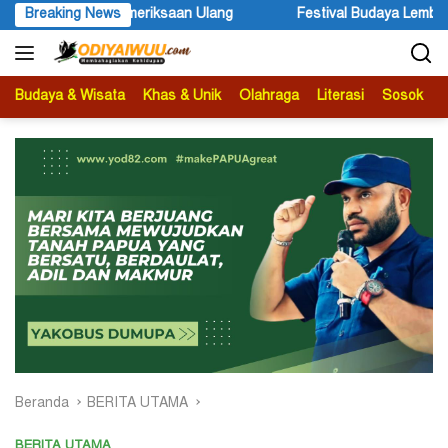
Langsung
ng
Breaking News
Festival Budaya Lembah Baliem Resmi Dibuka, Momentum 
ke
konten
Budaya & Wisata
Khas & Unik
Olahraga
Literasi
Sosok
B
Beranda
BERITA UTAMA
BERITA UTAMA