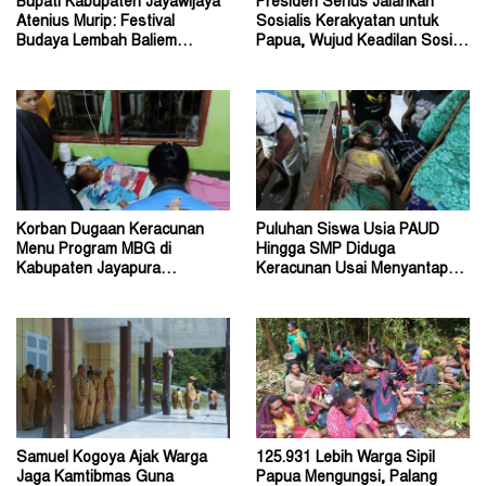
Bupati Kabupaten Jayawijaya
Presiden Serius Jalankan
Atenius Murip: Festival
Sosialis Kerakyatan untuk
Budaya Lembah Baliem
Papua, Wujud Keadilan Sosial
Dongkrak UMKM
bagi Masyarakat
Korban Dugaan Keracunan
Puluhan Siswa Usia PAUD
Menu Program MBG di
Hingga SMP Diduga
Kabupaten Jayapura
Keracunan Usai Menyantap
Diperkirakan Ratusan Orang
Menu Program MBG
Samuel Kogoya Ajak Warga
125.931 Lebih Warga Sipil
Jaga Kamtibmas Guna
Papua Mengungsi, Palang