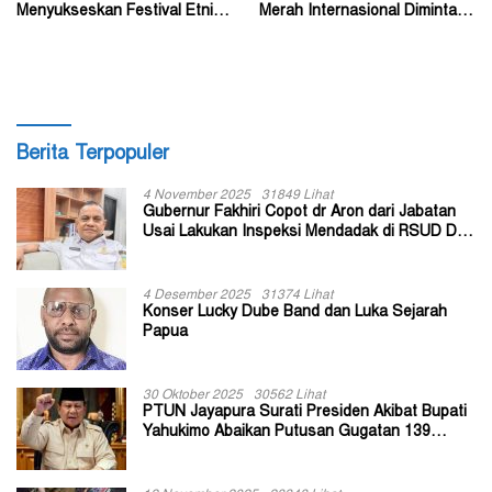
Menyukseskan Festival Etnik
Merah Internasional Diminta
Religi dan HUT RI
Segera Turun Tangan
Berita Terpopuler
4 November 2025
31849 Lihat
Gubernur Fakhiri Copot dr Aron dari Jabatan
Usai Lakukan Inspeksi Mendadak di RSUD Dok
II Jayapura
4 Desember 2025
31374 Lihat
Konser Lucky Dube Band dan Luka Sejarah
Papua
30 Oktober 2025
30562 Lihat
PTUN Jayapura Surati Presiden Akibat Bupati
Yahukimo Abaikan Putusan Gugatan 139
Kepala Kampung