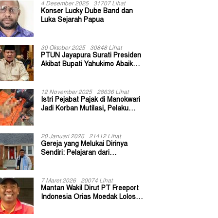
4 Desember 2025
31707 Lihat
Konser Lucky Dube Band dan
Luka Sejarah Papua
30 Oktober 2025
30848 Lihat
PTUN Jayapura Surati Presiden
Akibat Bupati Yahukimo Abaikan
Putusan Gugatan 139 Kepala
Kampung
12 November 2025
28636 Lihat
Istri Pejabat Pajak di Manokwari
Jadi Korban Mutilasi, Pelaku
Diduga Bekas Kuli Bangunan
20 Januari 2026
21412 Lihat
Gereja yang Melukai Dirinya
Sendiri: Pelajaran dari
Keuskupan Bogor
7 Maret 2026
20074 Lihat
Mantan Wakil Dirut PT Freeport
Indonesia Orias Moedak Lolos
Seleksi Administratif Calon ADK
OJK