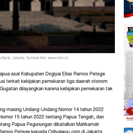
arat, Jakarta. Sumber foto: www.mkri.id
pua asal Kabupaten Dogiyai Elias Ramos Petege
i terkait kebijakan pemekaran tiga daerah otonom
. Gugatan dilayangkan karena kebijakan pemekaran tak
ing-masing Undang-Undang Nomor 14 tahun 2022
Nomor 15 tahun 2022 tentang Papua Tengah, dan
ntang Papua Pegunungan dibatalkan Mahkamah
ias Ramos Petege kepada Odiyaiwuu.com di Jakarta,