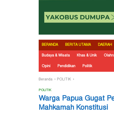
BERANDA
BERITA UTAMA
DAERAH
Budaya & Wisata
Khas & Unik
Olahr
Opini
Pendidikan
Politik
Beranda
POLITIK
POLITIK
Warga Papua Gugat Pem
Mahkamah Konstitusi