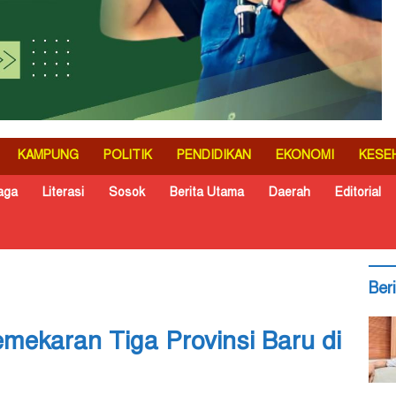
KAMPUNG
POLITIK
PENDIDIKAN
EKONOMI
KESE
aga
Literasi
Sosok
Berita Utama
Daerah
Editorial
Ber
ekaran Tiga Provinsi Baru di