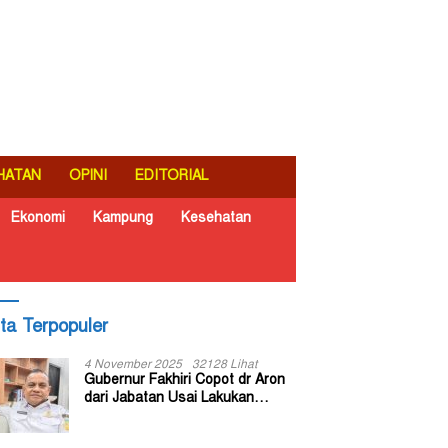
HATAN
OPINI
EDITORIAL
Ekonomi
Kampung
Kesehatan
ita Terpopuler
4 November 2025
32128 Lihat
Gubernur Fakhiri Copot dr Aron
dari Jabatan Usai Lakukan
Inspeksi Mendadak di RSUD Dok
II Jayapura