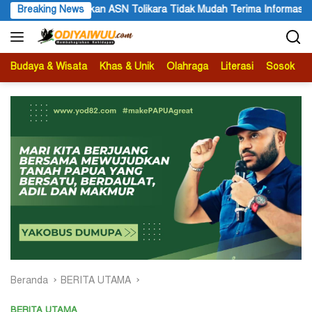
Langsung
 Mudah Terima Informasi yang Belum Akurat
Breaking News
Darius Sabon R
ke
konten
Budaya & Wisata
Khas & Unik
Olahraga
Literasi
Sosok
B
Beranda
BERITA UTAMA
BERITA UTAMA