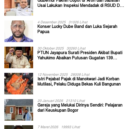
Gubernur Fakhiri Copot dr Aron dari Jabatan
Usai Lakukan Inspeksi Mendadak di RSUD Dok
II Jayapura
4 Desember 2025
31026 Lihat
Konser Lucky Dube Band dan Luka Sejarah
Papua
30 Oktober 2025
30260 Lihat
PTUN Jayapura Surati Presiden Akibat Bupati
Yahukimo Abaikan Putusan Gugatan 139
Kepala Kampung
12 November 2025
28008 Lihat
Istri Pejabat Pajak di Manokwari Jadi Korban
Mutilasi, Pelaku Diduga Bekas Kuli Bangunan
20 Januari 2026
21310 Lihat
Gereja yang Melukai Dirinya Sendiri: Pelajaran
dari Keuskupan Bogor
7 Maret 2026
19993 Lihat