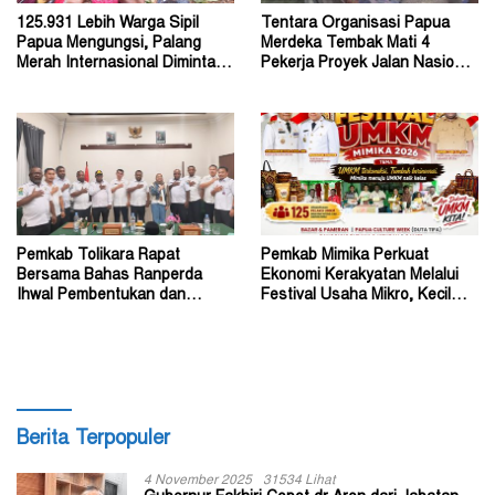
125.931 Lebih Warga Sipil
Tentara Organisasi Papua
Papua Mengungsi, Palang
Merdeka Tembak Mati 4
Merah Internasional Diminta
Pekerja Proyek Jalan Nasional
Segera Turun Tangan
di Kabupaten Tolikara
Pemkab Tolikara Rapat
Pemkab Mimika Perkuat
Bersama Bahas Ranperda
Ekonomi Kerakyatan Melalui
Ihwal Pembentukan dan
Festival Usaha Mikro, Kecil
Susunan Perangkat Daerah
dan Menengah 2026
Berita Terpopuler
4 November 2025
31534 Lihat