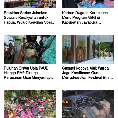
Presiden Serius Jalankan
Korban Dugaan Keracunan
Sosialis Kerakyatan untuk
Menu Program MBG di
Papua, Wujud Keadilan Sosial
Kabupaten Jayapura
bagi Masyarakat
Diperkirakan Ratusan Orang
Puluhan Siswa Usia PAUD
Samuel Kogoya Ajak Warga
Hingga SMP Diduga
Jaga Kamtibmas Guna
Keracunan Usai Menyantap
Menyukseskan Festival Etnik
Menu Program MBG
Religi dan HUT RI