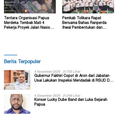
Tentara Organisasi Papua
Pemkab Tolikara Rapat
Merdeka Tembak Mati 4
Bersama Bahas Ranperda
Pekerja Proyek Jalan Nasional
Ihwal Pembentukan dan
di Kabupaten Tolikara
Susunan Perangkat Daerah
Berita Terpopuler
4 November 2025
31755 Lihat
Gubernur Fakhiri Copot dr Aron dari Jabatan
Usai Lakukan Inspeksi Mendadak di RSUD Dok
II Jayapura
4 Desember 2025
31249 Lihat
Konser Lucky Dube Band dan Luka Sejarah
Papua