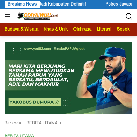
Langsung
adi Kabupaten Definitif
Breaking News
Polres Jayapura Lakukan Penyeli
ke
konten
Budaya & Wisata
Khas & Unik
Olahraga
Literasi
Sosok
B
Beranda
BERITA UTAMA
BERITA UTAMA