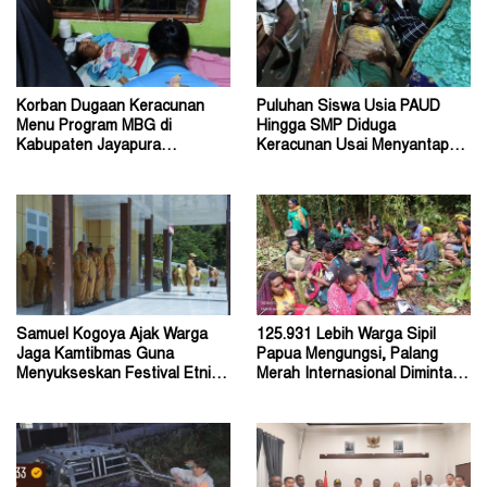
Korban Dugaan Keracunan
Puluhan Siswa Usia PAUD
Menu Program MBG di
Hingga SMP Diduga
Kabupaten Jayapura
Keracunan Usai Menyantap
Diperkirakan Ratusan Orang
Menu Program MBG
Samuel Kogoya Ajak Warga
125.931 Lebih Warga Sipil
Jaga Kamtibmas Guna
Papua Mengungsi, Palang
Menyukseskan Festival Etnik
Merah Internasional Diminta
Religi dan HUT RI
Segera Turun Tangan