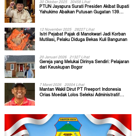
30 Oktober 2025
30458 Lihat
PTUN Jayapura Surati Presiden Akibat Bupati
Yahukimo Abaikan Putusan Gugatan 139
Kepala Kampung
12 November 2025
28227 Lihat
Istri Pejabat Pajak di Manokwari Jadi Korban
Mutilasi, Pelaku Diduga Bekas Kuli Bangunan
20 Januari 2026
21327 Lihat
Gereja yang Melukai Dirinya Sendiri: Pelajaran
dari Keuskupan Bogor
7 Maret 2026
20004 Lihat
Mantan Wakil Dirut PT Freeport Indonesia
Orias Moedak Lolos Seleksi Administratif
Calon ADK OJK