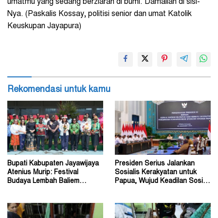
umatmu yang sedang berziarah di bumi. Damailah di sisi-
Nya. (Paskalis Kossay, politisi senior dan umat Katolik
Keuskupan Jayapura)
Rekomendasi untuk kamu
Bupati Kabupaten Jayawijaya
Presiden Serius Jalankan
Atenius Murip: Festival
Sosialis Kerakyatan untuk
Budaya Lembah Baliem
Papua, Wujud Keadilan Sosial
Dongkrak UMKM
bagi Masyarakat