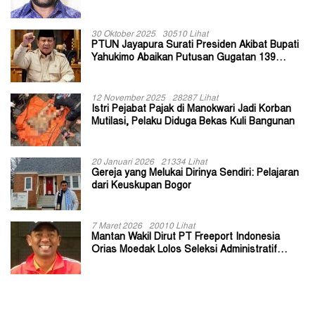
30 Oktober 2025
30510 Lihat
PTUN Jayapura Surati Presiden Akibat Bupati
Yahukimo Abaikan Putusan Gugatan 139
Kepala Kampung
12 November 2025
28287 Lihat
Istri Pejabat Pajak di Manokwari Jadi Korban
Mutilasi, Pelaku Diduga Bekas Kuli Bangunan
20 Januari 2026
21334 Lihat
Gereja yang Melukai Dirinya Sendiri: Pelajaran
dari Keuskupan Bogor
7 Maret 2026
20010 Lihat
Mantan Wakil Dirut PT Freeport Indonesia
Orias Moedak Lolos Seleksi Administratif
Calon ADK OJK