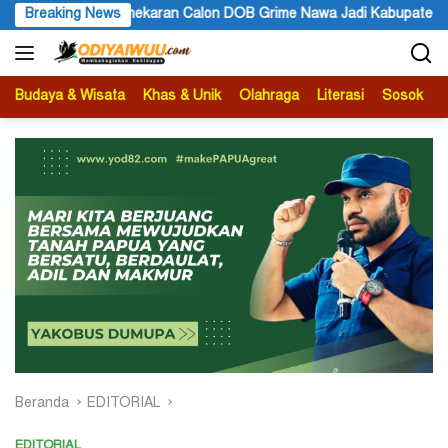
Langsung
emekaran Calon DOB Grime Nawa Jadi Kabupaten Definitif
Breaking News
ke
konten
Budaya & Wisata
Khas & Unik
Olahraga
Literasi
Sosok
B
Beranda
EDITORIAL
EDITORIAL