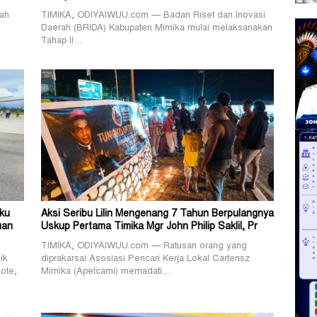
ah
TIMIKA, ODIYAIWUU.com — Badan Riset dan Inovasi
Daerah (BRIDA) Kabupaten Mimika mulai melaksanakan
Tahap II…
ku
Aksi Seribu Lilin Mengenang 7 Tahun Berpulangnya
uan
Uskup Pertama Timika Mgr John Philip Saklil, Pr
TIMIKA, ODIYAIWUU.com — Ratusan orang yang
ik
diprakarsai Asosiasi Pencari Kerja Lokal Cartensz
ote,
Mimika (Apelcami) memadati…