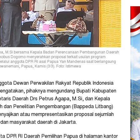
gapa, M.Si bersama Kepala Badan Perencanaan Pembangunan Daerah
kobus Dogomo menyerahkan proposal terkait usulan program
lalui anggota DPR RI asal Papua Yan Mandenas saat berlangsung
owanemani, Papua, Kamis (3/3). Foto: Istimewa
gota Dewan Perwakilan Rakyat Republik Indonesia
engatakan, pihaknya mengundang Bupati Kabupaten
taris Daerah Drs Petrus Agapa, M.Si, dan Kepala
 dan Penelitian Pengembangan (Bappeda Litbang)
yajikan atau mempresentasikan proposal sejumlah
dan masyarakat daerah di Jakarta.
a DPR RI Daerah Pemilihan Papua di halaman kantor