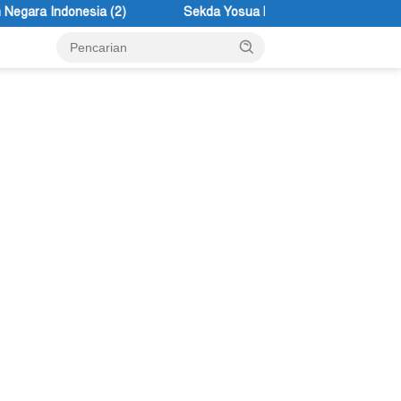
Sekda Yosua Noak Douw Ingatkan ASN Tolikara Tidak Mudah Ter