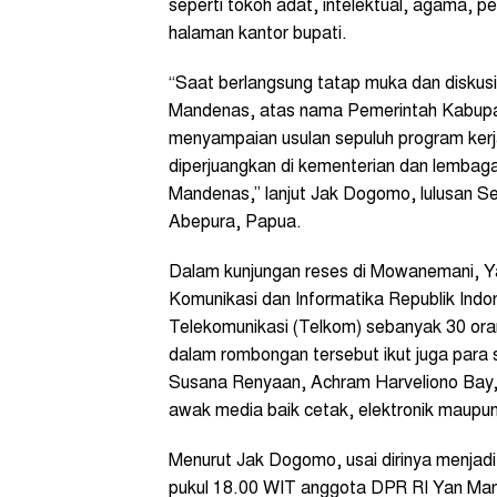
seperti tokoh adat, intelektual, agama, 
halaman kantor bupati.
“Saat berlangsung tatap muka dan disku
Mandenas, atas nama Pemerintah Kabupa
menyampaian usulan sepuluh program kerj
diperjuangkan di kementerian dan lembaga
Mandenas,” lanjut Jak Dogomo, lulusan Sek
Abepura, Papua.
Dalam kunjungan reses di Mowanemani, Y
Komunikasi dan Informatika Republik Indo
Telekomunikasi (Telkom) sebanyak 30 oran
dalam rombongan tersebut ikut juga para
Susana Renyaan, Achram Harveliono Bay, 
awak media baik cetak, elektronik maupu
Menurut Jak Dogomo, usai dirinya menjad
pukul 18.00 WIT anggota DPR RI Yan Man