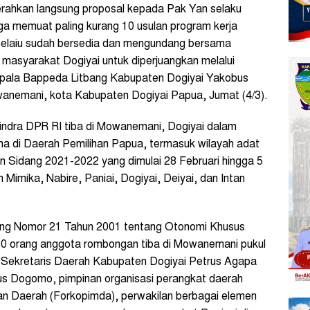
rahkan langsung proposal kepada Pak Yan selaku
juga memuat paling kurang 10 usulan program kerja
Belaiu sudah bersedia dan mengundang bersama
masyarakat Dogiyai untuk diperjuangkan melalui
Kepala Bappeda Litbang Kabupaten Dogiyai Yakobus
anemani, kota Kabupaten Dogiyai Papua, Jumat (4/3).
indra DPR RI tiba di Mowanemani, Dogiyai dalam
ma di Daerah Pemilihan Papua, termasuk wilayah adat
 Sidang 2021-2022 yang dimulai 28 Februari hingga 5
 Mimika, Nabire, Paniai, Dogiyai, Deiyai, dan Intan
ang Nomor 21 Tahun 2001 tentang Otonomi Khusus
30 orang anggota rombongan tiba di Mowanemani pukul
h Sekretaris Daerah Kabupaten Dogiyai Petrus Agapa
s Dogomo, pimpinan organisasi perangkat daerah
n Daerah (Forkopimda), perwakilan berbagai elemen