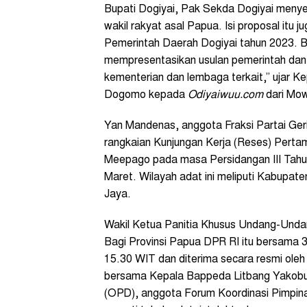
Bupati Dogiyai, Pak Sekda Dogiyai menye
wakil rakyat asal Papua. Isi proposal itu 
Pemerintah Daerah Dogiyai tahun 2023. 
mempresentasikan usulan pemerintah dan 
kementerian dan lembaga terkait,” ujar 
Dogomo kepada
Odiyaiwuu.com
dari Mow
Yan Mandenas, anggota Fraksi Partai Ger
rangkaian Kunjungan Kerja (Reses) Perta
Meepago pada masa Persidangan III Tahun
Maret. Wilayah adat ini meliputi Kabupaten
Jaya.
Wakil Ketua Panitia Khusus Undang-Und
Bagi Provinsi Papua DPR RI itu bersama 
15.30 WIT dan diterima secara resmi ole
bersama Kepala Bappeda Litbang Yakobu
(OPD), anggota Forum Koordinasi Pimpina