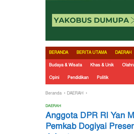
BERANDA
BERITA UTAMA
DAERAH
Budaya & Wisata
Khas & Unik
Olahr
Opini
Pendidikan
Politik
Beranda
DAERAH
DAERAH
Anggota DPR RI Yan 
Pemkab Dogiyai Presen