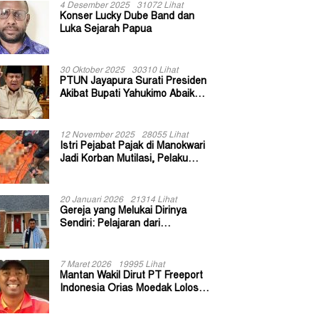
4 Desember 2025
31072 Lihat
Konser Lucky Dube Band dan
Luka Sejarah Papua
30 Oktober 2025
30310 Lihat
PTUN Jayapura Surati Presiden
Akibat Bupati Yahukimo Abaikan
Putusan Gugatan 139 Kepala
Kampung
12 November 2025
28055 Lihat
Istri Pejabat Pajak di Manokwari
Jadi Korban Mutilasi, Pelaku
Diduga Bekas Kuli Bangunan
20 Januari 2026
21314 Lihat
Gereja yang Melukai Dirinya
Sendiri: Pelajaran dari
Keuskupan Bogor
7 Maret 2026
19995 Lihat
Mantan Wakil Dirut PT Freeport
Indonesia Orias Moedak Lolos
Seleksi Administratif Calon ADK
OJK