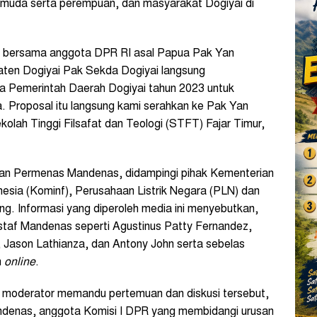
pemuda serta perempuan, dan masyarakat Dogiyai di
si bersama anggota DPR RI asal Papua Pak Yan
ten Dogiyai Pak Sekda Dogiyai langsung
a Pemerintah Daerah Dogiyai tahun 2023 untuk
. Proposal itu langsung kami serahkan ke Pak Yan
olah Tinggi Filsafat dan Teologi (STFT) Fajar Timur,
an Permenas Mandenas, didampingi pihak Kementerian
nesia (Kominf), Perusahaan Listrik Negara (PLN) dan
g. Informasi yang diperoleh media ini menyebutkan,
 staf Mandenas seperti Agustinus Patty Fernandez,
Jason Lathianza, dan Antony John serta sebelas
n
online
.
i moderator memandu pertemuan dan diskusi tersebut,
denas, anggota Komisi I DPR yang membidangi urusan