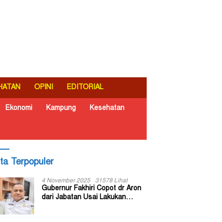
HATAN
OPINI
EDITORIAL
Ekonomi
Kampung
Kesehatan
ita Terpopuler
4 November 2025
31578 Lihat
Gubernur Fakhiri Copot dr Aron
dari Jabatan Usai Lakukan
Inspeksi Mendadak di RSUD Dok
II Jayapura