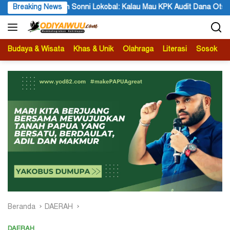
Langsung
ni Lokobal: Kalau Mau KPK Audit Dana Otsus Seluruh Tanah Papua
Breaking News
ke
konten
Budaya & Wisata
Khas & Unik
Olahraga
Literasi
Sosok
B
Beranda
DAERAH
DAERAH