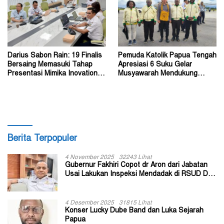
Darius Sabon Rain: 19 Finalis
Pemuda Katolik Papua Tengah
Bersaing Memasuki Tahap
Apresiasi 6 Suku Gelar
Presentasi Mimika Inovation
Musyawarah Mendukung
Week 2026
Perda Jadi Acuan Dewan
Berita Terpopuler
4 November 2025
32243 Lihat
Gubernur Fakhiri Copot dr Aron dari Jabatan
Usai Lakukan Inspeksi Mendadak di RSUD Dok
II Jayapura
4 Desember 2025
31815 Lihat
Konser Lucky Dube Band dan Luka Sejarah
Papua