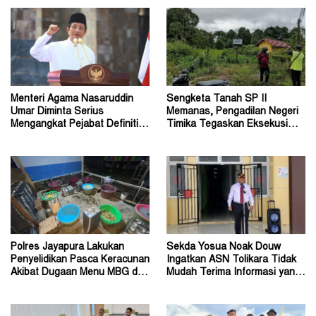
Menteri Agama Nasaruddin
Sengketa Tanah SP II
Umar Diminta Serius
Memanas, Pengadilan Negeri
Mengangkat Pejabat Definitif
Timika Tegaskan Eksekusi
Dirjen Bimas Katolik
Bukan Pemeriksaan Ulang
Polres Jayapura Lakukan
Sekda Yosua Noak Douw
Penyelidikan Pasca Keracunan
Ingatkan ASN Tolikara Tidak
Akibat Dugaan Menu MBG di
Mudah Terima Informasi yang
Depapre
Belum Akurat