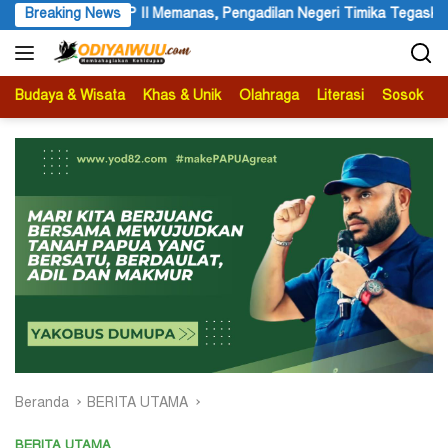
Langsung
 Negeri Timika Tegaskan Eksekusi Bukan Pemeriksaan Ulang
Breaking News
ke
konten
Budaya & Wisata
Khas & Unik
Olahraga
Literasi
Sosok
B
Beranda
BERITA UTAMA
BERITA UTAMA