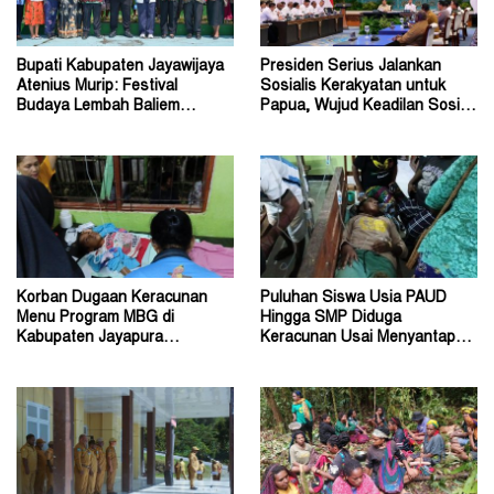
Bupati Kabupaten Jayawijaya
Presiden Serius Jalankan
Atenius Murip: Festival
Sosialis Kerakyatan untuk
Budaya Lembah Baliem
Papua, Wujud Keadilan Sosial
Dongkrak UMKM
bagi Masyarakat
Korban Dugaan Keracunan
Puluhan Siswa Usia PAUD
Menu Program MBG di
Hingga SMP Diduga
Kabupaten Jayapura
Keracunan Usai Menyantap
Diperkirakan Ratusan Orang
Menu Program MBG