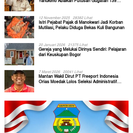
Yahukimo Abaikan Putusan Gugatan 139
Kepala Kampung
12 November 2025
28382 Lihat
Istri Pejabat Pajak di Manokwari Jadi Korban
Mutilasi, Pelaku Diduga Bekas Kuli Bangunan
20 Januari 2026
21375 Lihat
Gereja yang Melukai Dirinya Sendiri: Pelajaran
dari Keuskupan Bogor
7 Maret 2026
20041 Lihat
Mantan Wakil Dirut PT Freeport Indonesia
Orias Moedak Lolos Seleksi Administratif
Calon ADK OJK