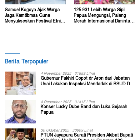
Samuel Kogoya Ajak Warga
125.931 Lebih Warga Sipil
Jaga Kamtibmas Guna
Papua Mengungsi, Palang
Menyukseskan Festival Etnik
Merah Internasional Diminta
Religi dan HUT RI
Segera Turun Tangan
Berita Terpopuler
4 November 2025
31889 Lihat
Gubernur Fakhiri Copot dr Aron dari Jabatan
Usai Lakukan Inspeksi Mendadak di RSUD Dok
II Jayapura
4 Desember 2025
31415 Lihat
Konser Lucky Dube Band dan Luka Sejarah
Papua
30 Oktober 2025
30609 Lihat
PTUN Jayapura Surati Presiden Akibat Bupati