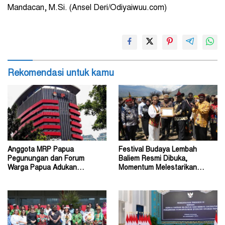
Mandacan, M.Si.
(Ansel Deri/Odiyaiwuu.com)
Rekomendasi untuk kamu
Anggota MRP Papua
Festival Budaya Lembah
Pegunungan dan Forum
Baliem Resmi Dibuka,
Warga Papua Adukan
Momentum Melestarikan
Gubernur John Tabo ke KPK
Budaya Warisan Leluhur