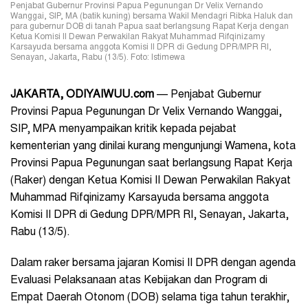
Penjabat Gubernur Provinsi Papua Pegunungan Dr Velix Vernando
Wanggai, SIP, MA (batik kuning) bersama Wakil Mendagri Ribka Haluk dan
para gubernur DOB di tanah Papua saat berlangsung Rapat Kerja dengan
Ketua Komisi II Dewan Perwakilan Rakyat Muhammad Rifqinizamy
Karsayuda bersama anggota Komisi II DPR di Gedung DPR/MPR RI,
Senayan, Jakarta, Rabu (13/5). Foto: Istimewa
JAKARTA, ODIYAIWUU.com
— Penjabat Gubernur
Provinsi Papua Pegunungan Dr Velix Vernando Wanggai,
SIP, MPA menyampaikan kritik kepada pejabat
kementerian yang dinilai kurang mengunjungi Wamena, kota
Provinsi Papua Pegunungan saat berlangsung Rapat Kerja
(Raker) dengan Ketua Komisi II Dewan Perwakilan Rakyat
Muhammad Rifqinizamy Karsayuda bersama anggota
Komisi II DPR di Gedung DPR/MPR RI, Senayan, Jakarta,
Rabu (13/5).
Dalam raker bersama jajaran Komisi II DPR dengan agenda
Evaluasi Pelaksanaan atas Kebijakan dan Program di
Empat Daerah Otonom (DOB) selama tiga tahun terakhir,