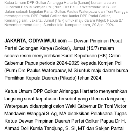
Ketua Umum DPP Golkar Airlangga Hartarto (kanan) bersama calon
Gubernur Papua Komjen Pol (Purn) Drs Paulus Waterpauw, M.Si (kiri)
dalam sebuah kegiatan Partai Golkar. Paulus Waterpauw dan Toni Wanggai
mendapat restu DPP Partai Golkar dari kantor DPP Partai Golkar,
Kemanggisan, Jakarta, Jumat (19/7) untuk maju dalam Pilgub Papua 27
November mendatang. Sumber foto: kumparan.com, 29 April 2024
JAKARTA, ODIYAIWUU.com
— Dewan Pimpinan Pusat
Partai Golongan Karya (Golkar), Jumat (19/7) malam
secara resmi menyerahkan Surat Keputusan (SK) Calon
Gubernur Papua periode 2024-2029 kepada Komjen Pol
(Purn) Drs Paulus Waterpauw, M.Si untuk maju dalam bursa
Pemilihan Kepala Daerah (Pilkada) tahun 2024.
Ketua Umum DPP Golkar Airlangga Hartarto menyerahkan
langsung surat keputusan tersebut yang diterima langsung
Waterpauw didampingi calon Wakil Gubernur Dr Toni Victor
Mandawiri Wanggai S.Ag, MA disaksikan Pelaksana Tugas
Ketua Dewan Pimpinan Daerah Partai Golkar Papua Dr H.
Ahmad Doli Kurnia Tandjung, S. Si, MT dan Sekjen Partai