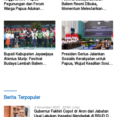
Pegunungan dan Forum
Baliem Resmi Dibuka,
Warga Papua Adukan
Momentum Melestarikan
Gubernur John Tabo ke KPK
Budaya Warisan Leluhur
Bupati Kabupaten Jayawijaya
Presiden Serius Jalankan
Atenius Murip: Festival
Sosialis Kerakyatan untuk
Budaya Lembah Baliem
Papua, Wujud Keadilan Sosial
Dongkrak UMKM
bagi Masyarakat
Berita Terpopuler
4 November 2025
32381 Lihat
Gubernur Fakhiri Copot dr Aron dari Jabatan
Usai Lakukan Inspeksi Mendadak di RSUD Dok