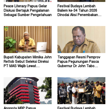
Peace Literacy Papua Gelar
Festival Budaya Lembah
Diskusi Bertajuk Pengalaman
Baliem ke-34 Tahun 2026
Sebagai Sumber Pengetahuan
Dinodai Aksi Penembakan
Oleh Orang Tak Dikenal
Bupati Kabupaten Mimika John
Tanggapan Resmi Pemprov
Rettob Sebut Seleksi Direksi
Papua Pegunungan Pasca
PT MAS Wajib Lewat
Gubernur Dr John Tabo
Mekanisme RUPS
Diadukan ke KPK RI
Anggota MRP Papua
Festival Budaya Lembah