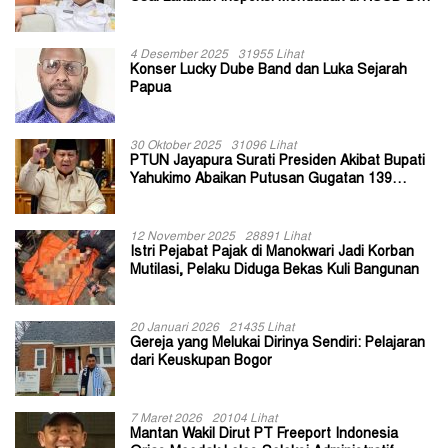
II Jayapura
4 Desember 2025
31955 Lihat
Konser Lucky Dube Band dan Luka Sejarah
Papua
30 Oktober 2025
31096 Lihat
PTUN Jayapura Surati Presiden Akibat Bupati
Yahukimo Abaikan Putusan Gugatan 139
Kepala Kampung
12 November 2025
28891 Lihat
Istri Pejabat Pajak di Manokwari Jadi Korban
Mutilasi, Pelaku Diduga Bekas Kuli Bangunan
20 Januari 2026
21435 Lihat
Gereja yang Melukai Dirinya Sendiri: Pelajaran
dari Keuskupan Bogor
7 Maret 2026
20104 Lihat
Mantan Wakil Dirut PT Freeport Indonesia