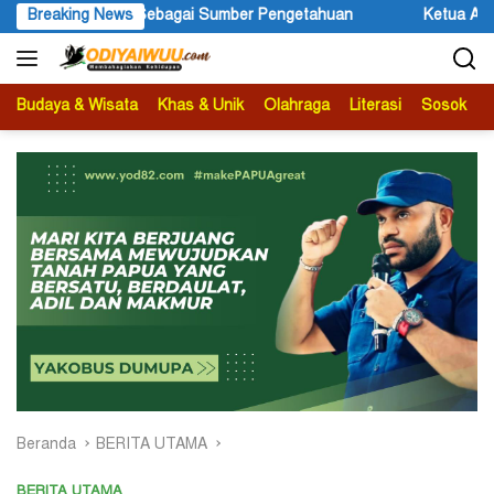
Langsung
etahuan
Breaking News
Ketua APS Papua Pegunungan Sonni Lokobal: Kala
ke
konten
Budaya & Wisata
Khas & Unik
Olahraga
Literasi
Sosok
B
Beranda
BERITA UTAMA
BERITA UTAMA