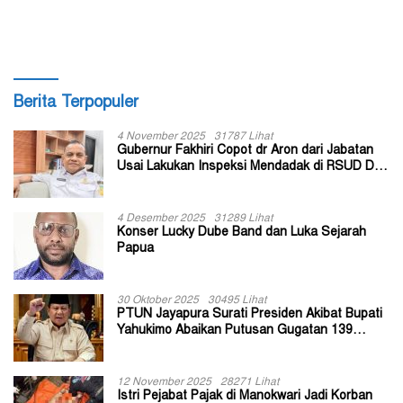
RSUD Type C di Dogiyai
Terpadu di Tingkat Kampung
Berita Terpopuler
4 November 2025
31787 Lihat
Gubernur Fakhiri Copot dr Aron dari Jabatan
Usai Lakukan Inspeksi Mendadak di RSUD Dok
II Jayapura
4 Desember 2025
31289 Lihat
Konser Lucky Dube Band dan Luka Sejarah
Papua
30 Oktober 2025
30495 Lihat
PTUN Jayapura Surati Presiden Akibat Bupati
Yahukimo Abaikan Putusan Gugatan 139
Kepala Kampung
12 November 2025
28271 Lihat
Istri Pejabat Pajak di Manokwari Jadi Korban