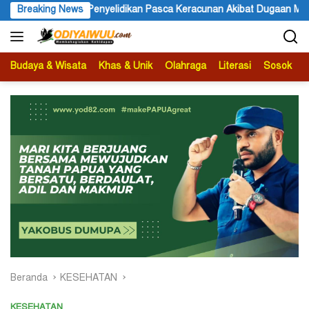
Langsung
cunan Akibat Dugaan Menu MBG di Depapre
Breaking News
Bupati Kabupate
ke
konten
Budaya & Wisata
Khas & Unik
Olahraga
Literasi
Sosok
B
Beranda
KESEHATAN
KESEHATAN