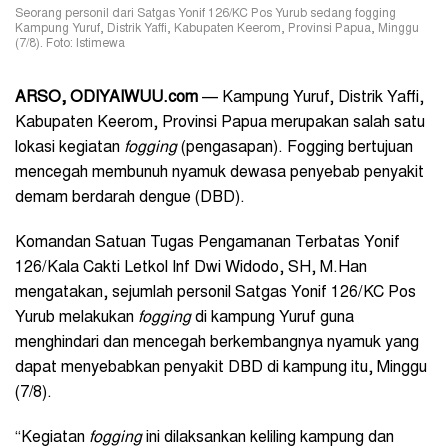
Seorang personil dari Satgas Yonif 126/KC Pos Yurub sedang fogging
Kampung Yuruf, Distrik Yaffi, Kabupaten Keerom, Provinsi Papua, Minggu
(7/8). Foto: Istimewa
ARSO
, ODIYAIWUU.com
— Kampung Yuruf, Distrik Yaffi,
Kabupaten Keerom, Provinsi Papua merupakan salah satu
lokasi kegiatan
fogging
(pengasapan). Fogging bertujuan
mencegah membunuh nyamuk dewasa penyebab penyakit
demam berdarah dengue (DBD).
Komandan Satuan Tugas Pengamanan Terbatas Yonif
126/Kala Cakti Letkol Inf Dwi Widodo, SH, M.Han
mengatakan, sejumlah personil Satgas Yonif 126/KC Pos
Yurub melakukan
fogging
di kampung Yuruf guna
menghindari dan mencegah berkembangnya nyamuk yang
dapat menyebabkan penyakit DBD di kampung itu, Minggu
(7/8).
“Kegiatan
fogging
ini dilaksankan keliling kampung dan